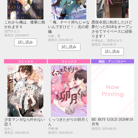
これから俺は、後輩に抱
「 俺、チート持ちじゃな
悪役令息に転生したけど
かれます 6
いんですけど！」北の砦
夢だったBARをオープン
編
させてマイペースに頑張
佳門サエコ
発売日
2026/08/07
ります！
久臥、杏
発売日
2026/08/19
中津ねむ、滝壺ゼゼラ
試し読み
発売日
2026/08/19
試し読み
試し読み
コミックス
コミックス
雑誌・アンソロジー
少女マンガなら叶わない
くっつきたがりの卯月く
BE･BOY GOLD 2026年10
恋 3
ん
月号
ほわこ
戸崎 映
発売日
2026/08/28
発売日
2026/08/20
発売日
2026/08/20