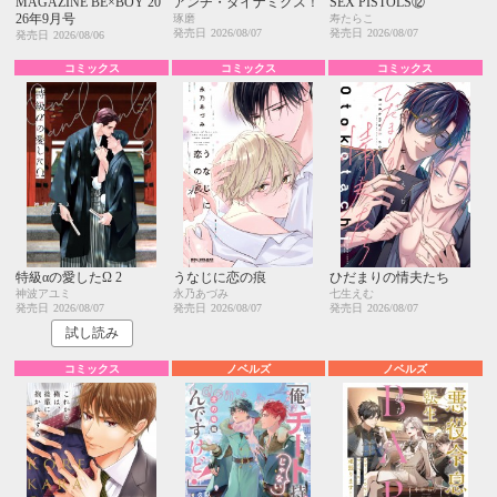
MAGAZINE BE×BOY 20
アンチ・ダイナミクス！
SEX PISTOLS⑫
26年9月号
琢磨
寿たらこ
発売日
2026/08/07
発売日
2026/08/07
発売日
2026/08/06
コミックス
コミックス
コミックス
特級αの愛したΩ 2
うなじに恋の痕
ひだまりの情夫たち
神波アユミ
永乃あづみ
七生えむ
発売日
2026/08/07
発売日
2026/08/07
発売日
2026/08/07
試し読み
コミックス
ノベルズ
ノベルズ