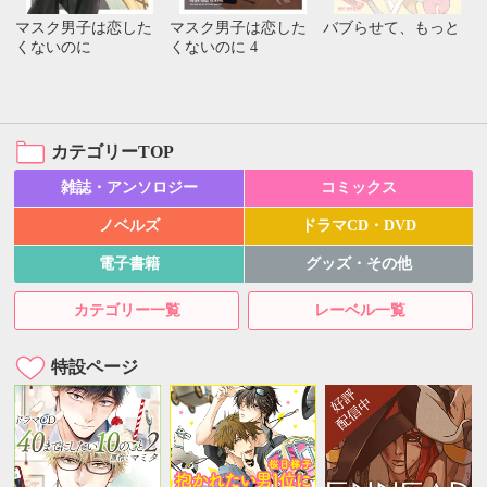
マスク男子は恋した
マスク男子は恋した
バブらせて、もっと
くないのに
くないのに 4
カテゴリーTOP
雑誌・アンソロジー
コミックス
ノベルズ
ドラマCD・DVD
電子書籍
グッズ・その他
カテゴリー一覧
レーベル一覧
特設ページ