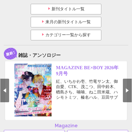
新刊タイトル一覧
来月の新刊タイトル一覧
カテゴリー一覧から探す
雑誌・アンソロジー
MAGAZINE BE×BOY 2026年
9月号
紅、いちかわ壱、竹竜サン太、御
自愛、CTK、茂こつ、田中鈴木、
楢島さち、喃喃、ねこ田米蔵、ハ
シモトミツ、榛名ハル、豆田サブ
ロー、三日ミタ、美山薫子、ヤナ
ギダ、りちゃ、ろじ 豪華執筆
陣!! ●予告と内容が一部変更にな
りましたこと深くお詫び申し上げ
ます。
Magazine