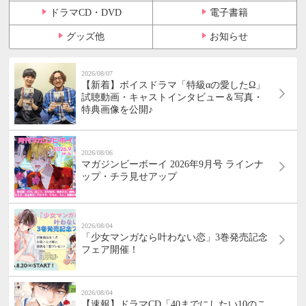
ドラマCD・DVD
電子書籍
グッズ他
お知らせ
2026/08/07
【新着】ボイスドラマ「特級αの愛したΩ」
試聴動画・キャストインタビュー＆写真・
特典画像を公開♪
2026/08/06
マガジンビーボーイ 2026年9月号 ラインナ
ップ・チラ見せアップ
2026/08/04
「少女マンガなら叶わない恋」3巻発売記念
フェア開催！
2026/08/04
【速報】ドラマCD「40までにしたい10のこ