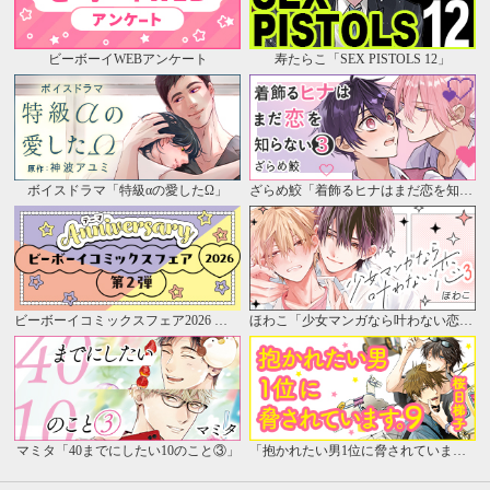
ビーボーイWEBアンケート
寿たらこ「SEX PISTOLS 12」
ボイスドラマ「特級αの愛したΩ」
ざらめ鮫「着飾るヒナはまだ恋を知らない③」
ビーボーイコミックスフェア2026 第2弾
ほわこ「少女マンガなら叶わない恋 3」
マミタ「40までにしたい10のこと③」
「抱かれたい男1位に脅されています。」公式