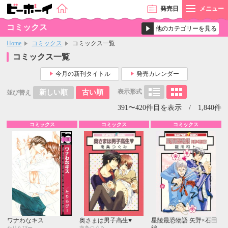
発売
日
メニュー
コミックス
Home
コミックス
コミックス一覧
コミックス一覧
今月の新刊タイトル
発売カレンダー
表示形式
新しい順
古い順
並び替え
391〜420件目を表示 / 1,840件
コミックス
コミックス
コミックス
ワナわなキス
奥さまは男子高生♥
星陵最恐物語 矢野×石田
編
たりらびー
南条つぐみ