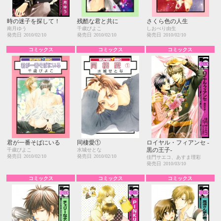
時の迷子を探して！
残酷な君と共に
さくら色の人生
南月ゆう
千歳ぴよこ
しおべり由生
発売日
2010/02/10
発売日
2010/02/10
発売日
2010/02/10
コミックス
コミックス
コミックス
君が一番そばにいる
同棲愛①
ロイヤル・フィアンセ -
黒の王子-
千歳ぴよこ
水城せとな
発売日
2010/02/10
発売日
2010/02/10
佳門サエコ、あすま理彩
発売日
2010/03/10
コミックス
コミックス
コミックス