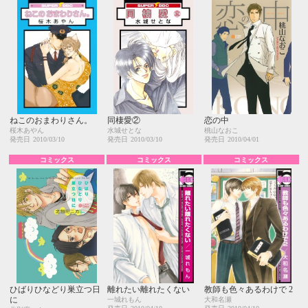
ねこのおまわりさん。
同棲愛②
恋の中
桜木あやん
水城せとな
桃山なおこ
発売日
2010/03/10
発売日
2010/03/10
発売日
2010/04/01
コミックス
コミックス
コミックス
ひばりひなどり巣立つ日
離れたい離れたくない
教師も色々あるわけで 2
に
一城れもん
大和名瀬