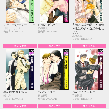
チェリーなティーチャー
PINKリビング
高遠さん家の困った事情
～世話やきな兄のかわし
日向せいりょう
楢崎壮太
発売日
2010/03/10
発売日
2010/03/10
かた～
志野夏穂
発売日
2010/03/10
コミックス
コミックス
コミックス
黒の騎士 歪む歯車
ヘンタイ彼氏
お花とチョコレェト
剣 解
真枝真弓
不破慎理
発売日
2010/03/10
発売日
2010/03/10
発売日
2010/03/10
コミックス
コミックス
コミックス