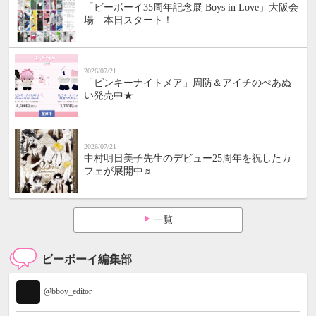
「ビーボーイ35周年記念展 Boys in Love」大阪会
場 本日スタート！
2026/07/21
「ピンキーナイトメア」周防＆アイチのぺあぬ
い発売中★
2026/07/21
中村明日美子先生のデビュー25周年を祝したカ
フェが展開中♬
一覧
ビーボーイ編集部
@bboy_editor