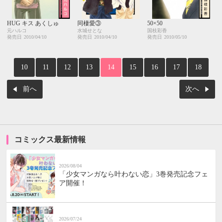
HUG キス あくしゅ
同棲愛③
50×50
元ハルコ
水城せとな
国枝彩香
発売日
2010/04/10
発売日
2010/04/10
発売日
2010/05/10
10
11
12
13
14
15
16
17
18
前へ
次へ
コミックス最新情報
2026/08/04
「少女マンガなら叶わない恋」3巻発売記念フェ
ア開催！
2026/07/24