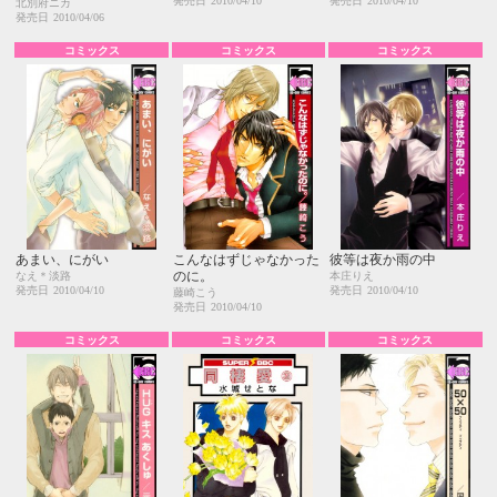
発売日
2010/04/10
発売日
2010/04/10
北別府ニカ
発売日
2010/04/06
コミックス
コミックス
コミックス
あまい、にがい
こんなはずじゃなかった
彼等は夜か雨の中
のに。
なえ＊淡路
本庄りえ
発売日
2010/04/10
発売日
2010/04/10
藤崎こう
発売日
2010/04/10
コミックス
コミックス
コミックス