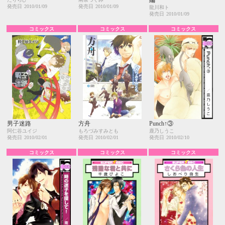
発売日
2010/01/09
発売日
2010/01/09
龍川和ト
発売日
2010/01/09
コミックス
コミックス
コミックス
男子迷路
方舟
Punch↑③
阿仁谷ユイジ
もろづみすみとも
鹿乃しうこ
発売日
2010/02/01
発売日
2010/02/01
発売日
2010/02/10
コミックス
コミックス
コミックス