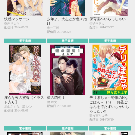
快感マッサージ
少年よ、大志とか色々抱
保育園へいらっしゃい
け
桜井りょう
街子マドカ
配信日
2014/05/27
配信日
2014/05/27
永井三郎
配信日
2014/05/27
電子書籍
電子書籍
電子書籍
淫らな夜の蜜香【イラス
媚の凶刃 1
デリぽちゃ～野獣のHな
ト入り】
ごはん～（5） お昼ご
池 玲文
配信日
2014/06/03
はんを待たずいちゃいち
眉山さくら、環 レン
配信日
2014/06/03
ゃしたい!!
野々宮ちよ子
配信日
2014/06/10
電子書籍
電子書籍
電子書籍