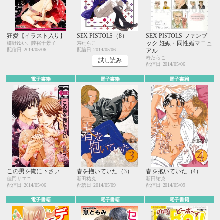
狂愛【イラスト入り】
SEX PISTOLS（8）
SEX PISTOLS ファンブ
ック 妊娠・同性婚マニュ
櫛野ゆい、陸裕千景子
寿たらこ
配信日
2014/05/06
配信日
2014/05/06
アル
寿たらこ
試し読み
配信日
2014/05/06
電子書籍
電子書籍
電子書籍
この男を俺に下さい
春を抱いていた（3）
春を抱いていた（4）
佳門サエコ
新田祐克
新田祐克
配信日
2014/05/06
配信日
2014/05/09
配信日
2014/05/09
電子書籍
電子書籍
電子書籍