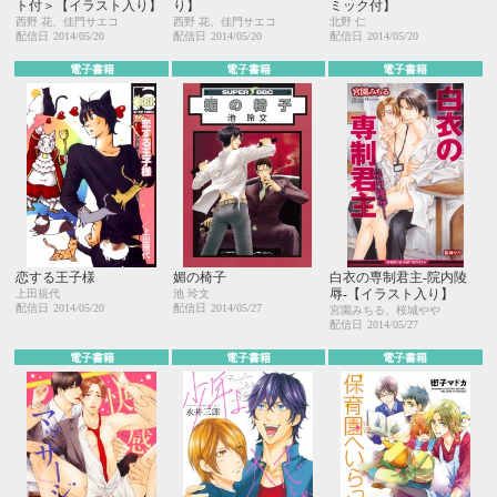
ト付＞【イラスト入り】
り】
ミック付】
西野 花、佳門サエコ
西野 花、佳門サエコ
北野 仁
配信日
2014/05/20
配信日
2014/05/20
配信日
2014/05/20
電子書籍
電子書籍
電子書籍
恋する王子様
媚の椅子
白衣の専制君主‐院内陵
辱‐【イラスト入り】
上田規代
池 玲文
配信日
2014/05/20
配信日
2014/05/27
宮園みちる、桜城やや
配信日
2014/05/27
電子書籍
電子書籍
電子書籍