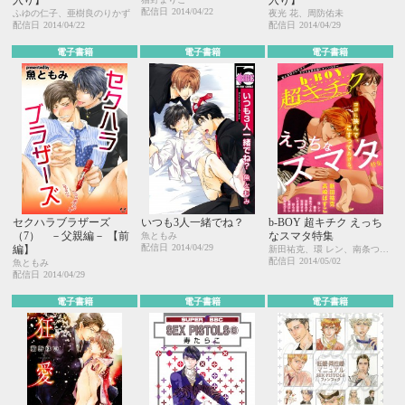
配信日
2014/04/22
ふゆの仁子、亜樹良のりかず
夜光 花、周防佑未
配信日
2014/04/22
配信日
2014/04/29
電子書籍
電子書籍
電子書籍
セクハラブラザーズ
いつも3人一緒でね？
b-BOY 超キチク えっち
（7） －父親編－ 【前
なスマタ特集
魚ともみ
配信日
2014/04/29
編】
新田祐克、環 レン、南条つぐみ、藤生、いさき李果、羽柴みず、高崎ぼすこ、宝井さき、はらだ、三角社ぴえ、七瀬はし
配信日
2014/05/02
魚ともみ
配信日
2014/04/29
電子書籍
電子書籍
電子書籍