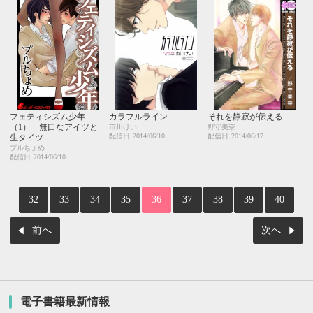
フェティシズム少年
カラフルライン
それを静寂が伝える
（1） 無口なアイツと
市川けい
野守美奈
配信日
2014/06/10
配信日
2014/06/17
生タイツ
プルちょめ
配信日
2014/06/10
32
33
34
35
36
37
38
39
40
前へ
次へ
電子書籍最新情報