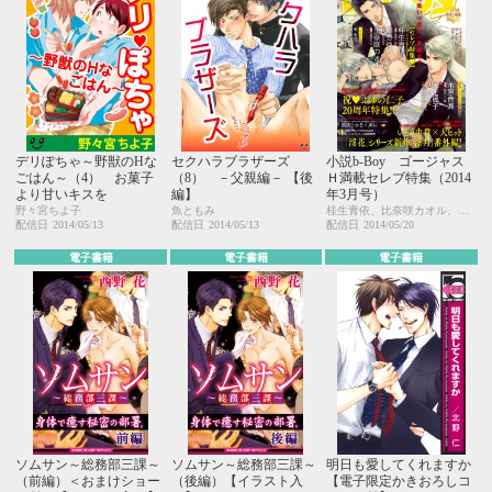
デリぽちゃ～野獣のHな
セクハラブラザーズ
小説b-Boy ゴージャス
ごはん～（4） お菓子
（8） －父親編－ 【後
Ｈ満載セレブ特集（2014
より甘いキスを
編】
年3月号）
野々宮ちよ子
魚ともみ
桂生青依、比奈咲カオル、宇喜田ふゆ、櫛野ゆい、森原八鹿、紺色ルナ、小禄、金ひかる
配信日
2014/05/13
配信日
2014/05/13
配信日
2014/05/20
電子書籍
電子書籍
電子書籍
ソムサン～総務部三課～
ソムサン～総務部三課～
明日も愛してくれますか
（前編）＜おまけショー
（後編）【イラスト入
【電子限定かきおろしコ