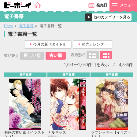
発売
日
メニュー
電子書籍
Home
電子書籍
電子書籍一覧
電子書籍一覧
今月の新刊タイトル
発売カレンダー
表示形式
新しい順
古い順
並び替え
1,051〜1,080件目を表示 / 4,386件
電子書籍
電子書籍
電子書籍
魅惑の甘い毒【イラスト
ナルキッス
ラブシッター【イラスト
入り】
入り】
猫野まりこ