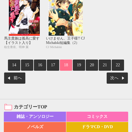
馬主貴族は孤高に愛す
いけません、王子様!! CJ
【イラスト入り】
Michalski短編集（2）
桂生青依、明神 翼
CJ Michalski
14
15
16
17
18
19
20
21
22
前へ
次へ
カテゴリーTOP
雑誌・アンソロジー
コミックス
ノベルズ
ドラマCD・DVD