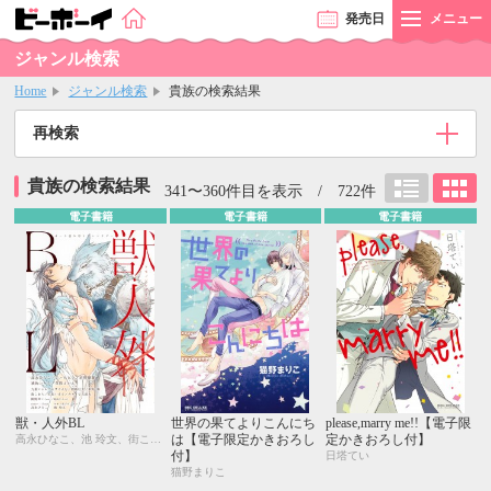
発売
日
メニュー
ジャンル検索
Home
ジャンル検索
貴族の検索結果
再検索
貴族の検索結果
341〜360件目を表示 / 722件
電子書籍
電子書籍
電子書籍
獣・人外BL
世界の果てよりこんにち
please,marry me!!【電子限
は【電子限定かきおろし
定かきおろし付】
高永ひなこ、池 玲文、街こまち、東野 海、九重シャム、楢崎壮太、えすとえむ、草間さかえ、琥狗ハヤテ、直野儚羅、名取いさと、カメイ与五郎太、櫛野ゆい、葛西リカコ、元ハルヒラ
付】
日塔てい
猫野まりこ