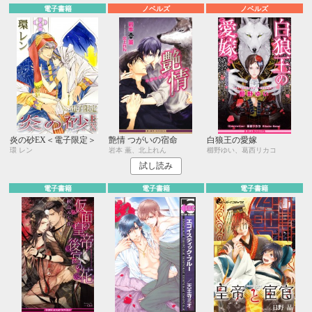
電子書籍
ノベルズ
ノベルズ
炎の砂EX＜電子限定＞
艶情 つがいの宿命
白狼王の愛嫁
環 レン
岩本 薫、北上れん
櫛野ゆい、葛西リカコ
試し読み
電子書籍
電子書籍
電子書籍