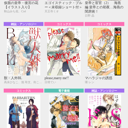
仮面の皇帝・後宮の花
エゴイスティック・ブル
皇帝と宦官（2） 海燕
【イラスト入り】
ー＜未収録ショート付＞
編 皇帝との初夜…海燕の
閨房術！
秋山みち花、Ciel
天王寺ミオ
日野 晶
雑誌・アンソロジー
コミックス
コミックス
獣・人外BL
please,marry me!!
マハラジャの誘惑
高永ひなこ、池 玲文、街こまち、東野 海、九重シャム、楢崎壮太、えすとえむ、草間さかえ、琥狗ハヤテ、直野儚羅、名取いさと、カメイ与五郎太、櫛野ゆい、葛西リカコ、元ハルヒラ
日塔てい
環 レン
コミックス
電子書籍
雑誌・アンソロジー