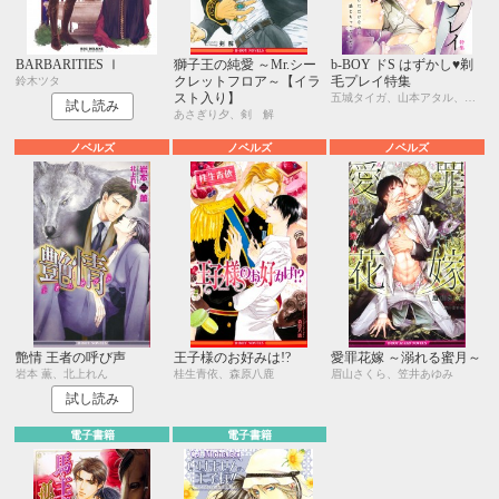
BARBARITIES Ⅰ
獅子王の純愛 ～Mr.シー
b-BOY ドS はずかし♥剃
クレットフロア～【イラ
毛プレイ特集
鈴木ツタ
スト入り】
五城タイガ、山本アタル、はらだ、厘 てく、八川キュウ、環 レン、羽柴みず、シカゴ、国枝彩香
試し読み
あさぎり夕、剣 解
ノベルズ
ノベルズ
ノベルズ
艶情 王者の呼び声
王子様のお好みは!?
愛罪花嫁 ～溺れる蜜月～
岩本 薫、北上れん
桂生青依、森原八鹿
眉山さくら、笠井あゆみ
試し読み
電子書籍
電子書籍