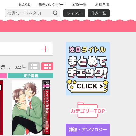
HOME
発売
カレンダー
SNS一覧
原稿募集
ジャンル
作家一覧
表示 / 333件
電子書籍
雑誌・アンソロジー