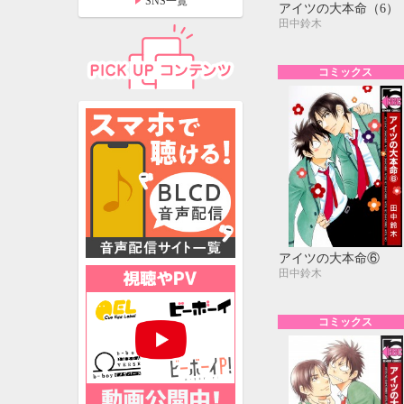
SNS一覧
アイツの大本命（6）
田中鈴木
コミックス
アイツの大本命⑥
田中鈴木
特設ページ
コミックス