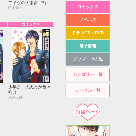
アイツの大本命（5）
コミックス
田中鈴木
ノベルズ
コミックス
ドラマCD・DVD
電子書籍
グッズ・その他
カテゴリー一覧
少年よ、大志とか色々
レーベル一覧
抱け
永井三郎