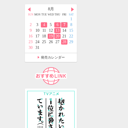
月
8月
9月
D
THU
FRI
SAT
SUN
MON
TUE
WED
THU
FRI
SAT
SUN
MON
TUE
WED
THU
FRI
SAT
2
3
4
1
1
2
3
4
5
9
10
11
2
3
4
5
6
7
8
6
7
8
9
10
11
12
5
16
17
18
9
10
11
12
13
14
15
13
14
15
16
17
18
19
2
23
24
25
16
17
18
19
20
21
22
20
21
22
23
24
25
26
9
30
31
23
24
25
26
27
28
29
27
28
29
30
30
31
発売カレンダー