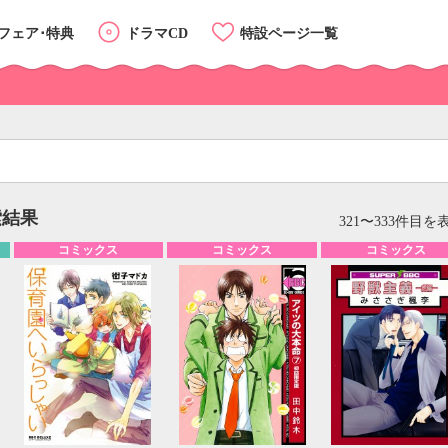
フェア･特典
ドラマCD
特設ページ一覧
索結果
リスト
カード
321〜333件目を
コミックス
コミックス
コミックス
カテゴリーTOP