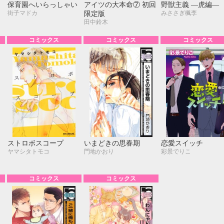
保育園へいらっしゃい
アイツの大本命⑦ 初回
野獣主義 ―虎編―
街子マドカ
みささぎ楓李
限定版
田中鈴木
コミックス
コミックス
コミックス
ストロボスコープ
いまどきの思春期
恋愛スイッチ
ヤマシタトモコ
門地かおり
彩景でりこ
コミックス
コミックス