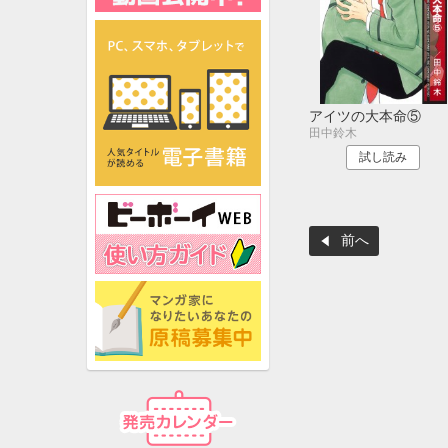
アイツの大本命⑤
田中鈴木
試し読み
前へ