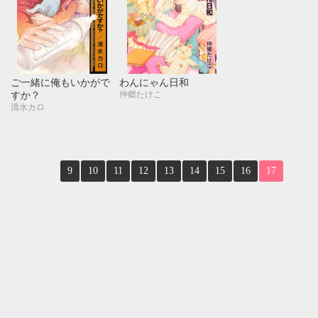
ご一緒に俺もいかがで
わんにゃん日和
仲郷たけこ
すか？
清水カロ
9
10
11
12
13
14
15
16
17