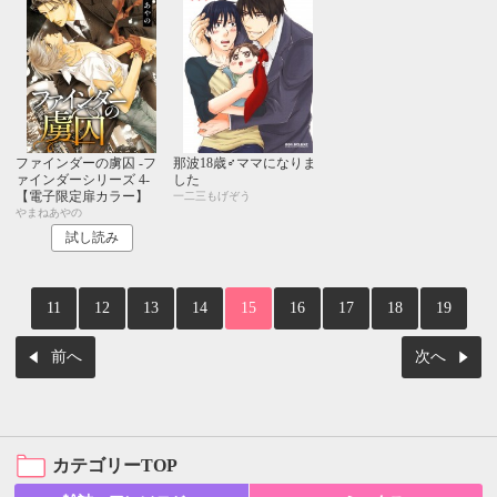
ファインダーの虜囚 -フ
那波18歳♂ママになりま
ァインダーシリーズ 4-
した
【電子限定扉カラー】
一二三もげぞう
やまねあやの
試し読み
11
12
13
14
15
16
17
18
19
前へ
次へ
カテゴリーTOP