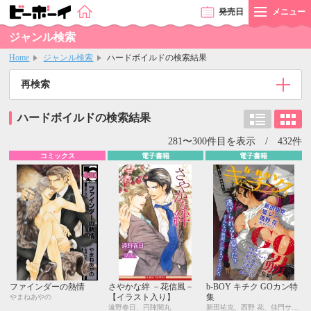
発売
日
メニュー
ジャンル検索
Home
ジャンル検索
ハードボイルドの検索結果
再検索
ハードボイルドの検索結果
281〜300件目を表示 / 432件
コミックス
電子書籍
電子書籍
ファインダーの熱情
さやかな絆 －花信風－
b-BOY キチク GOカン特
【イラスト入り】
集
やまねあやの
遠野春日、円陣闇丸
新田祐克、西野 花、佳門サエコ、環 レン、日向せいりょう、瀧ハジメ、羽柴みず、小池マルミ、七瀬かい、サトニシ、紙屋メモ