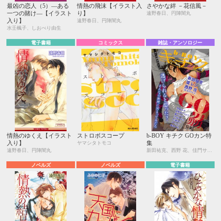
最凶の恋人（5）―ある
情熱の飛沫【イラスト入
さやかな絆 －花信風－
一つの賭け―【イラスト
り】
遠野春日、円陣闇丸
入り】
遠野春日、円陣闇丸
水壬楓子、しおべり由生
電子書籍
コミックス
雑誌・アンソロジー
情熱のゆくえ【イラスト
ストロボスコープ
b-BOY キチク GOカン特
入り】
集
ヤマシタトモコ
遠野春日、円陣闇丸
新田祐克、西野 花、佳門サエコ、環 レン、日向せいりょう、瀧ハジメ、羽柴みず、小池マルミ、七瀬かい、サトニシ、紙屋メモ
ノベルズ
ノベルズ
電子書籍