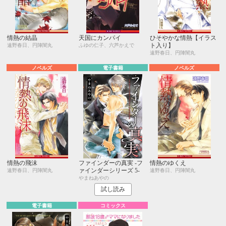
情熱の結晶
天国にカンパイ
ひそやかな情熱【イラス
ト入り】
遠野春日、円陣闇丸
ふゆの仁子、六芦かえで
遠野春日、円陣闇丸
ノベルズ
電子書籍
ノベルズ
情熱の飛沫
ファインダーの真実 -フ
情熱のゆくえ
ァインダーシリーズ 5-
遠野春日、円陣闇丸
遠野春日、円陣闇丸
やまねあやの
試し読み
電子書籍
コミックス