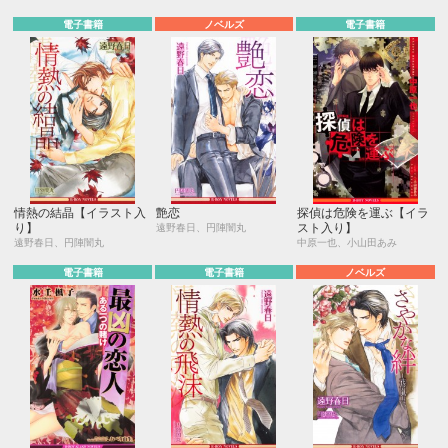
電子書籍
ノベルズ
電子書籍
情熱の結晶【イラスト入
艶恋
探偵は危険を運ぶ【イラ
り】
スト入り】
遠野春日、円陣闇丸
遠野春日、円陣闇丸
中原一也、小山田あみ
電子書籍
電子書籍
ノベルズ