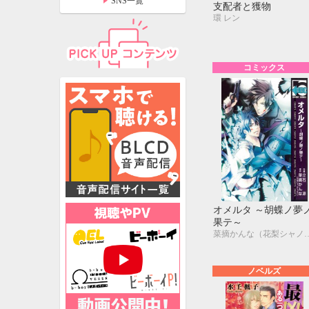
SNS一覧
支配者と獲物
環 レン
コミックス
オメルタ ～胡蝶ノ夢
果テ～
特設ページ
菜摘かんな（花梨シャノア
ノベルズ