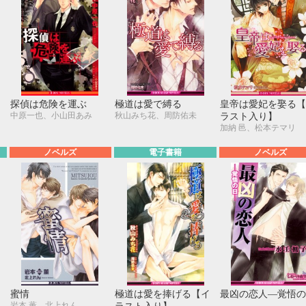
つ
探偵は危険を運ぶ
極道は愛で縛る
皇帝は愛妃を娶る【
中原一也、小山田あみ
秋山みち花、周防佑未
ラスト入り】
加納 邑、松本テマリ
ノベルズ
電子書籍
ノベルズ
蜜情
極道は愛を捧げる【イ
最凶の恋人―覚悟の
岩本 薫、北上れん