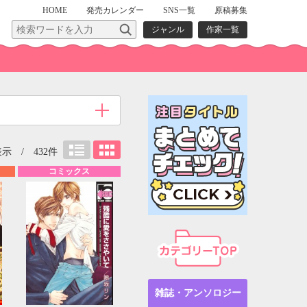
HOME
発売
カレンダー
SNS一覧
原稿募集
ジャンル
作家一覧
表示 / 432件
コミックス
雑誌・アンソロジー