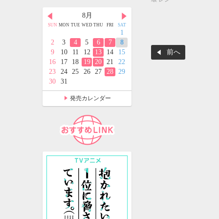
月
8月
9月
D
THU
FRI
SAT
SUN
MON
TUE
WED
THU
FRI
SAT
SUN
MON
TUE
WED
THU
FRI
SAT
2
3
4
1
1
2
3
4
5
9
10
11
2
3
4
5
6
7
8
6
7
8
9
10
11
12
前へ
5
16
17
18
9
10
11
12
13
14
15
13
14
15
16
17
18
19
2
23
24
25
16
17
18
19
20
21
22
20
21
22
23
24
25
26
9
30
31
23
24
25
26
27
28
29
27
28
29
30
30
31
発売カレンダー