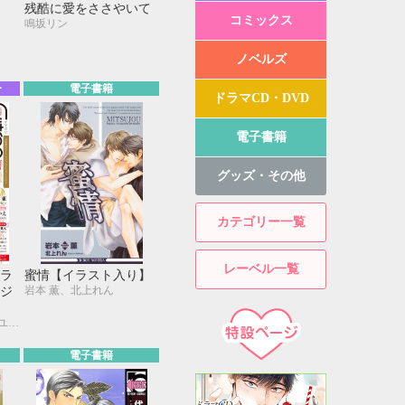
残酷に愛をささやいて
コミックス
鳴坂リン
ノベルズ
ー
電子書籍
ドラマCD・DVD
電子書籍
グッズ・その他
カテゴリー一覧
レーベル一覧
ラ
蜜情【イラスト入り】
岩本 薫、北上れん
ジ
九州男児、芥 ミチ、アユ・ヤマネ、糸井のぞ、今井ゆうみ、宇野ジニア、カシオ、草間さかえ、KUJIRA、紺、名取いさと、西田 東、仁茂田あい、はにわ、峰島なわこ、ヤマヲミ
電子書籍