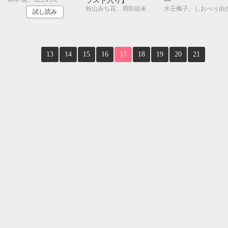
ラスト入り】
―
秋山みち花、周防佑未
水壬楓子、しおべり由
試し読み
10月
SUN
MON
TUE
WED
THU
FRI
SAT
1
2
3
4
5
6
7
8
9
10
13
14
15
16
17
18
19
20
21
11
12
13
14
15
16
17
18
19
20
21
22
23
24
25
26
27
28
29
30
31