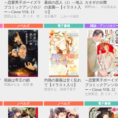
～恋愛男子ボーイズラ
最凶の恋人（2）―地上
カタギの分際
櫛野ゆい、小山田あみ
ブコミックアンソロジ
の楽園―【イラスト入
ー～Citron VOL.13
り】
雲田はるこ、芥 ミチ、市川けい、糸井のぞ、宇野ジニア、夏糖、草間さかえ、KUJIRA、九州男児、彩景でりこ、蛇龍どくろ、汀 万里、はにわ、峰島なわこ、ヤマヲミ
水壬楓子、しおべり由生
ノベルズ
電子書籍
雑誌・アンソロジ
ノ
視線は帝王の鎖
灼熱の薔薇は甘く乱れ
～恋愛男子ボーイズ
宮園みちる、石田 要
て【イラスト入り】
ブコミックアンソロ
ールΩ）、立石 涼
愁堂れな、陸裕千景子
ー～Citron VOL.12
ノベルズ
ノベルズ
電子書籍