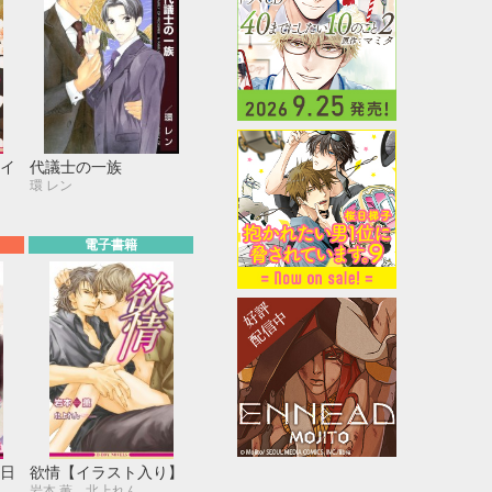
イ
代議士の一族
環 レン
電子書籍
日
欲情【イラスト入り】
岩本 薫、北上れん