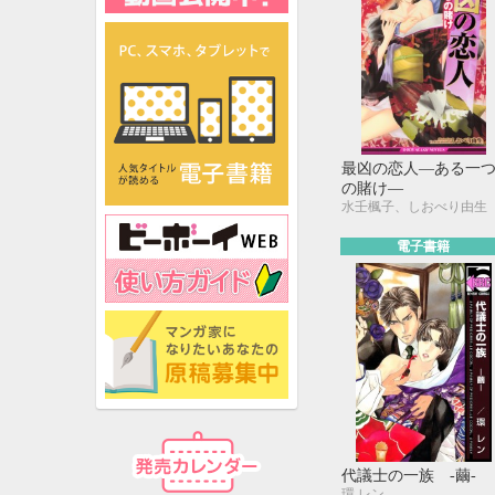
最凶の恋人―ある一
の賭け―
水壬楓子、しおべり由生
電子書籍
代議士の一族 -繭-
環 レン