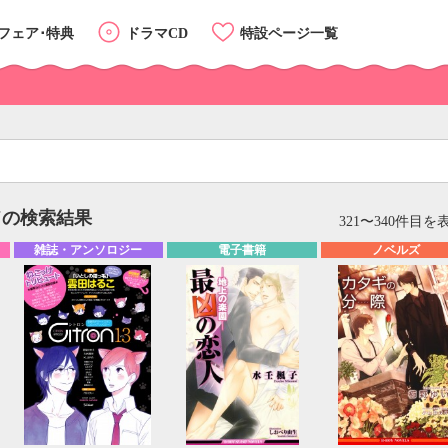
フェア･特典
ドラマCD
特設ページ一覧
ドの検索結果
リスト
カード
321〜340件目を
雑誌・アンソロジー
電子書籍
ノベルズ
カテゴリーTOP