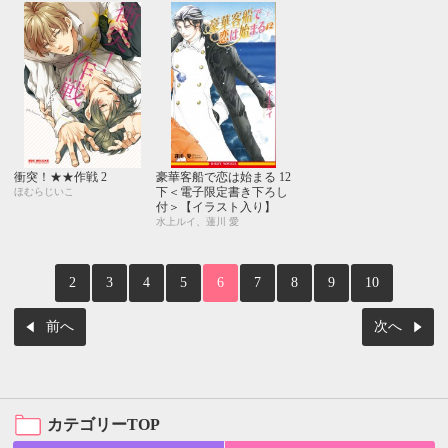
衝突！★★作戦 2
豪華客船で恋は始まる 12
下＜電子限定書き下ろし
ほむらじいこ
付＞【イラスト入り】
水上ルイ、蓮川 愛
2
3
4
5
6
7
8
9
10
前へ
次へ
カテゴリーTOP