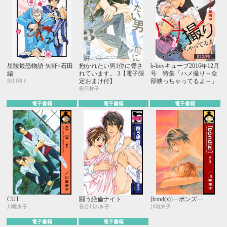
星陵最恐物語 矢野×石田
抱かれたい男1位に脅さ
b-boyキューブ2016年12月
編
れています。 3【電子限
号 特集「ハメ撮り～全
定おまけ付】
部映っちゃってるよ～」
龍川和ト
桜日梯子
電子書籍
電子書籍
電子書籍
CUT
闘う絶倫ナイト
[bɔnd(z)]―ボンズ―
川唯東子
長谷川みき子
川唯東子
電子書籍
電子書籍