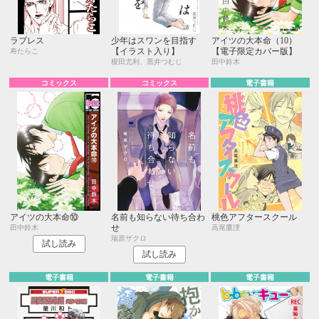
ラブレス
少年はスワンを目指す
アイツの大本命（10）
【イラスト入り】
【電子限定カバー版】
寿たらこ
榎田尤利、黒井つむじ
田中鈴木
コミックス
コミックス
電子書籍
アイツの大本命⑩
名前も知らない待ち合わ
桃色アフタースクール
せ
田中鈴木
高尾鷹浬
瑞原ザクロ
試し読み
試し読み
電子書籍
電子書籍
電子書籍