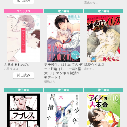
試し読み
高永ひなこ
コミックス
電子書籍
電子書籍
ふるえるむねの。
男子校生、はじめての デ
純愛ウイルス
ートH編（1） 一樹×裕
九重リココ
寿たらこ
太［1］マンネリ解消？
試し読み
初デート！
楢島さち
電子書籍
電子書籍
電子書籍