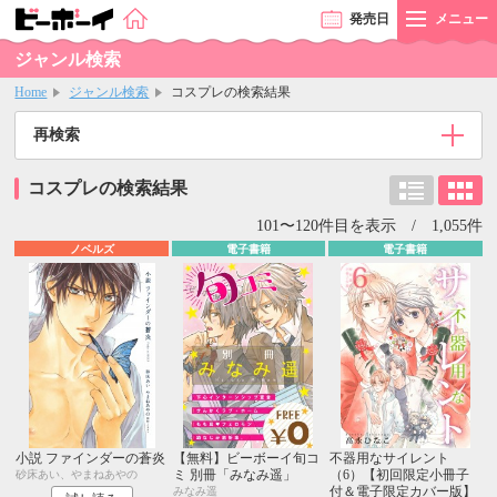
発売
日
メニュー
ジャンル検索
Home
ジャンル検索
コスプレの検索結果
再検索
コスプレの検索結果
101〜120件目を表示 / 1,055件
ノベルズ
電子書籍
電子書籍
小説 ファインダーの蒼炎
【無料】ビーボーイ旬コ
不器用なサイレント
ミ 別冊「みなみ遥」
（6）【初回限定小冊子
砂床あい、やまねあやの
付＆電子限定カバー版】
みなみ遥