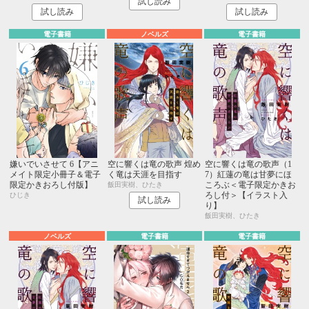
試し読み
試し読み
試し読み
電子書籍
ノベルズ
電子書籍
嫌いでいさせて 6【アニ
空に響くは竜の歌声 煌め
空に響くは竜の歌声（1
メイト限定小冊子＆電子
く竜は天涯を目指す
7）紅蓮の竜は甘夢にほ
限定かきおろし付版】
ころぶ＜電子限定かきお
飯田実樹、ひたき
ろし付＞【イラスト入
ひじき
試し読み
り】
飯田実樹、ひたき
ノベルズ
電子書籍
電子書籍