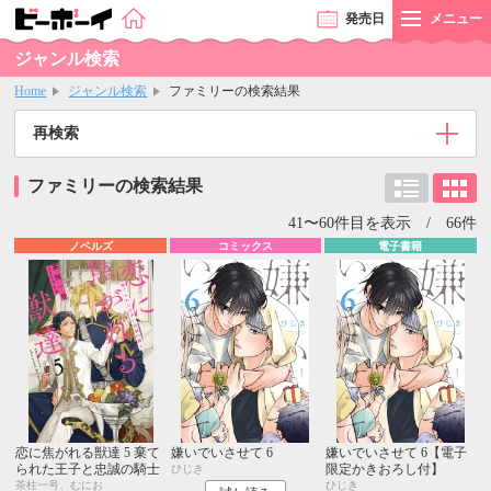
発売
日
メニュー
ジャンル検索
Home
ジャンル検索
ファミリーの検索結果
再検索
ファミリーの検索結果
41〜60件目を表示 / 66件
ノベルズ
コミックス
電子書籍
恋に焦がれる獣達 5 棄て
嫌いでいさせて 6
嫌いでいさせて 6【電子
られた王子と忠誠の騎士
限定かきおろし付】
ひじき
茶柱一号、むにお
ひじき