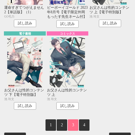
運命すぎてつがえません
ビーボーイゴールド 2023
お父さんは性的コンテン
2【単話版】（1）
年8月号【電子限定外岡
ツ 上【電子特別版】
もったす先生ネーム付】
GO毛力
池 玲文
試し読み
試し読み
試し読み
電子書籍
コミックス
お父さんは性的コンテン
お父さんは性的コンテン
ツ 下【電子特別版】
ツ 上
池 玲文
池 玲文
試し読み
試し読み
1
2
3
4