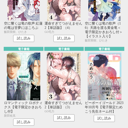
空に響くは竜の歌声 紅蓮
運命すぎてつがえません
空に響くは竜の歌声（1
の竜は甘夢にほころぶ
2【単話版】（4）
6）天路を渡る黄金竜＜
電子限定かきおろし付＞
飯田実樹、ひたき
GO毛力
【イラスト入り】
試し読み
試し読み
飯田実樹、ひたき
電子書籍
電子書籍
電子書籍
ロマンティック ロボティ
運命すぎてつがえません
ビーボーイゴールド 2023
クス【電子限定かきおろ
2【単話版】（3）
年10月号【電子限定ため
し付】
こう先生ネーム付】
GO毛力
新田祐克
試し読み
試し読み
試し読み