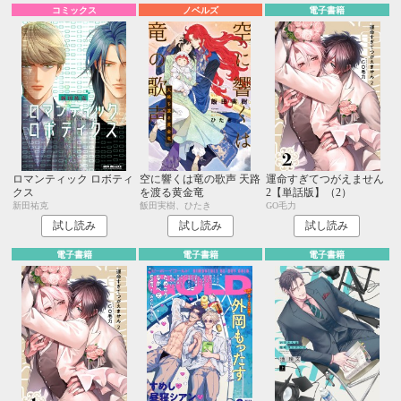
コミックス
ノベルズ
電子書籍
ロマンティック ロボティ
空に響くは竜の歌声 天路
運命すぎてつがえません
クス
を渡る黄金竜
2【単話版】（2）
新田祐克
飯田実樹、ひたき
GO毛力
試し読み
試し読み
試し読み
電子書籍
電子書籍
電子書籍