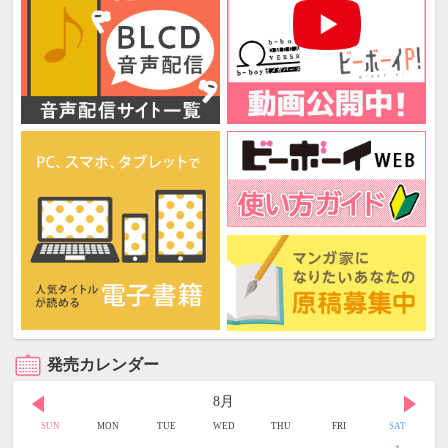
発売カレンダー
8月
SUN
MON
TUE
WED
THU
FRI
SAT