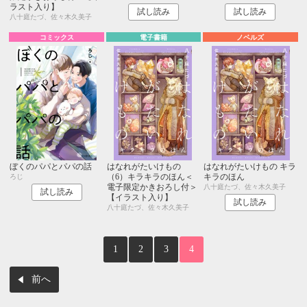
ラスト入り】
試し読み
試し読み
八十庭たづ、佐々木久美子
コミックス
電子書籍
ノベルズ
ぼくのパパとパパの話
はなれがたいけもの
はなれがたいけもの キラ
（6）キラキラのほん＜
キラのほん
ろじ
電子限定かきおろし付＞
八十庭たづ、佐々木久美子
試し読み
【イラスト入り】
試し読み
八十庭たづ、佐々木久美子
1
2
3
4
前へ