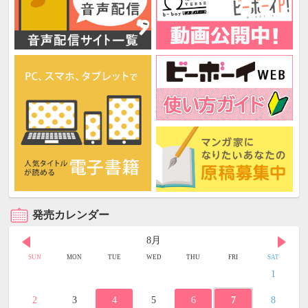
発売カレンダー
8月
SUN
MON
TUE
WED
THU
FRI
SAT
1
2
3
4
5
6
7
8