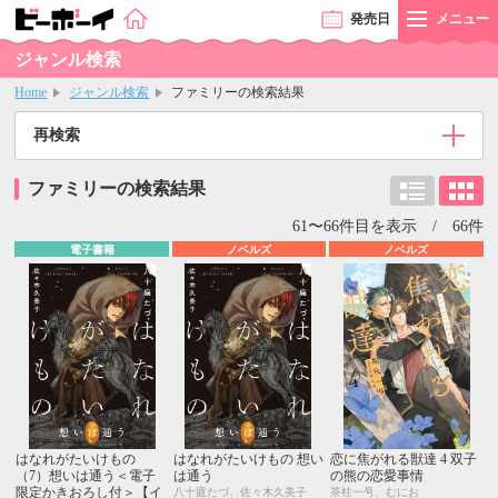
発売
日
メニュー
ジャンル検索
Home
ジャンル検索
ファミリーの検索結果
再検索
ファミリーの検索結果
61〜66件目を表示 / 66件
電子書籍
ノベルズ
ノベルズ
はなれがたいけもの
はなれがたいけもの 想い
恋に焦がれる獣達 4 双子
（7）想いは通う＜電子
は通う
の熊の恋愛事情
限定かきおろし付＞【イ
八十庭たづ、佐々木久美子
茶柱一号、むにお