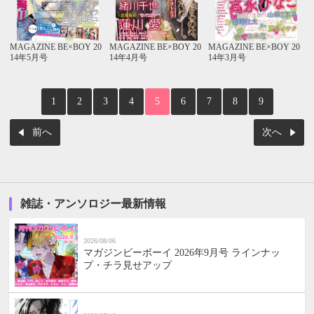
MAGAZINE BE×BOY 20
MAGAZINE BE×BOY 20
MAGAZINE BE×BOY 20
14年5月号
14年4月号
14年3月号
1
2
3
4
5
6
7
8
9
前へ
次へ
雑誌・アンソロジー最新情報
2026/08/06
マガジンビーボーイ 2026年9月号 ラインナッ
プ・チラ見せアップ