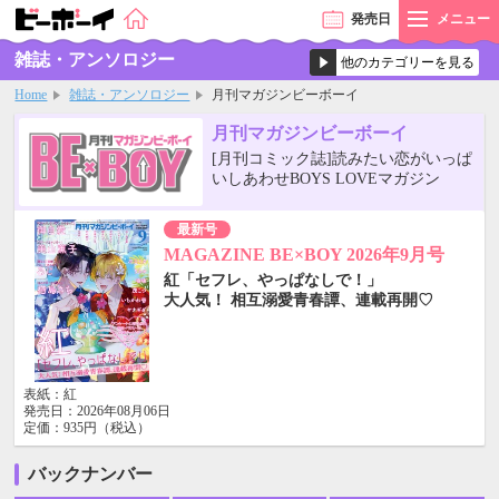
発売
日
メニュー
雑誌・アンソロジー
Home
雑誌・アンソロジー
月刊マガジンビーボーイ
月刊マガジン
ビーボーイ
[月刊コミック誌]読みたい恋がいっぱ
いしあわせBOYS LOVEマガジン
最新号
MAGAZINE BE×BOY 2026年9月号
紅「セフレ、やっぱなしで！」
大人気！ 相互溺愛青春譚、連載再開♡
表紙：紅
発売日：2026年08月06日
定価：935円（税込）
バックナンバー