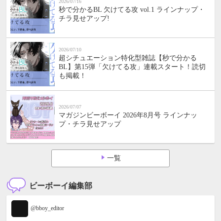
2026/07/16
秒で分かるBL 欠けてる攻 vol.1 ラインナップ・
チラ見せアップ!
2026/07/10
超シチュエーション特化型雑誌【秒で分かる
BL】第15弾「欠けてる攻」連載スタート！読切
も掲載！
2026/07/07
マガジンビーボーイ 2026年8月号 ラインナッ
プ・チラ見せアップ
一覧
ビーボーイ編集部
@bboy_editor