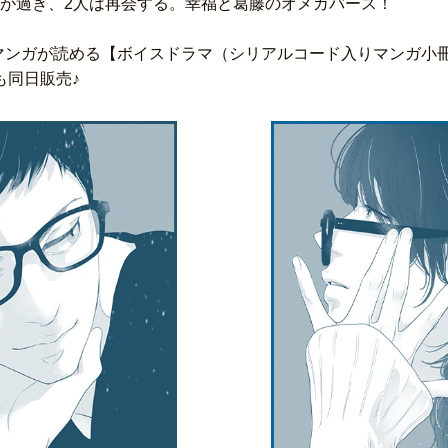
年が過ぎ、2人は再会する。幸福と葛藤のオメガバース！
Pマンガが読める【ボイスドラマ（シリアルコード入りマンガ小
も同日販売♪