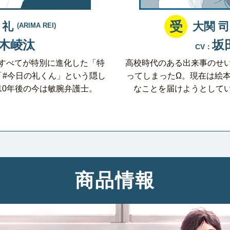
受
 礼
大関 司
(ARIMA REI)
木崚汰
坂
CV：
すべてが特別に進化した「特
高校時代のある出来事のせ
「#今日の礼くん」という隠し
ってしまったΩ。現在は絵
10年後の今は敏腕弁護士。
なことを届けようとして
商品情報