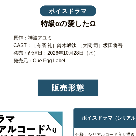
ボイスドラマ
特級αの愛したΩ
原作：神波アユミ
CAST：［有磨 礼］鈴木崚汰 ［大関 司］坂田将吾
発売・配信日：2026年10月28日（水）
発売元：Cue Egg Label
販売形態
ボイスドラマ
（シリアル
仕様：シリアルコード入り描き