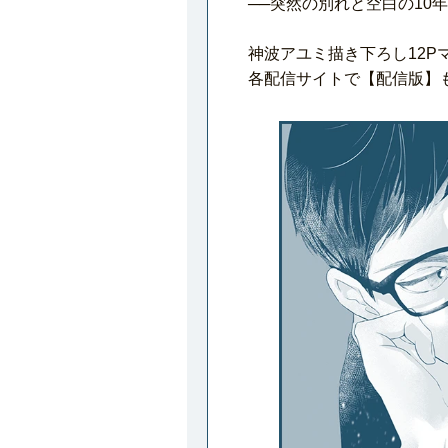
──突然の別れと空白の10
神波アユミ描き下ろし12
各配信サイトで【配信版】