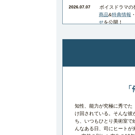
2026.07.07
ボイスドラマの
商品
&
特典情報
せ
を公開！
「
知性、能力が究極に秀でた
け回されている。そんな彼
ち、いつもひとり美術室で
んなある日、司にヒートが