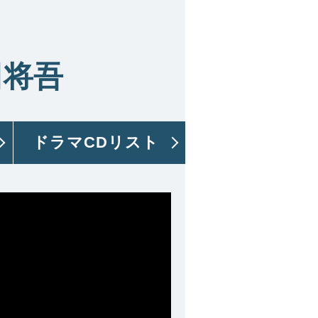
田将吾
ドラマCD
リスト