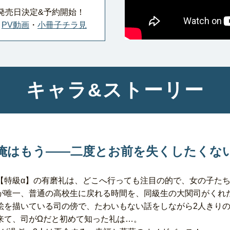
発売日決定&予約開始！
・
PV動画
・
小冊子チラ見
キャラ&ストーリー
俺はもう――二度とお前を失くしたくな
【特級α】の有磨礼は、どこへ行っても注目の的で、女の子た
が唯一、普通の高校生に戻れる時間を、同級生の大関司がくれ
絵を描いている司の傍で、たわいもない話をしながら2人きり
来て、司がΩだと初めて知った礼は…。