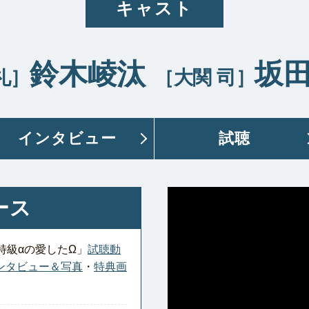
キャスト
鈴木崚汰
坂
礼］
［大関 司］
インタビュー
試聴
ース
特級αの愛したΩ」
試聴動
ンタビュー＆写真
・
特典画