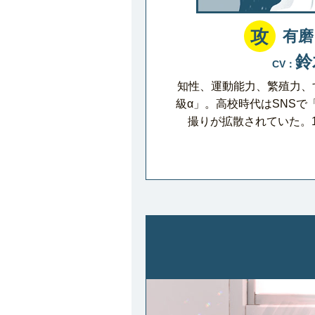
攻
有磨
鈴
CV：
知性、運動能力、繁殖力、
級α」。高校時代はSNSで
撮りが拡散されていた。