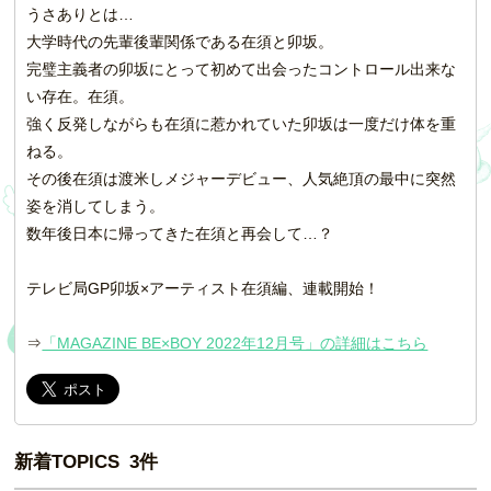
うさありとは…
大学時代の先輩後輩関係である在須と卯坂。
完璧主義者の卯坂にとって初めて出会ったコントロール出来な
い存在。在須。
強く反発しながらも在須に惹かれていた卯坂は一度だけ体を重
ねる。
その後在須は渡米しメジャーデビュー、人気絶頂の最中に突然
姿を消してしまう。
数年後日本に帰ってきた在須と再会して…？
テレビ局GP卯坂×アーティスト在須編、連載開始！
⇒
「MAGAZINE BE×BOY 2022年12月号」の詳細はこちら
新着TOPICS 3件