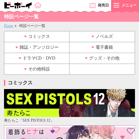
発売
日
メニュー
特設ページ一覧
Home
特設ページ一覧
コミックス
ノベルズ
雑誌・アンソロジー
電子書籍
ドラマCD・DVD
グッズ・その他
その他特設
コミックス
寿たらこ「SEX PISTOLS 12」