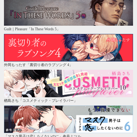
Guilt｜Pleasure「In These Words 5」
外岡もったす「裏切り者のラブソング 4」
楢島さち「コスメティック・プレイラバー」
「マスク男子は恋したくないのに」参号ミツル