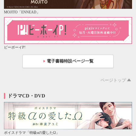
MOJITO「ENNEAD」
ビーボーイP!
電子書籍特設ページ一覧
ページトップ
ドラマCD・DVD
ボイスドラマ「特級αの愛したΩ」