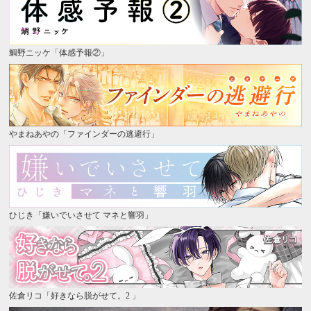
鯛野ニッケ「体感予報②」
やまねあやの「ファインダーの逃避行」
ひじき「嫌いでいさせて マネと響羽」
佐倉リコ「好きなら脱がせて。2 」