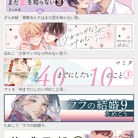
ざらめ鮫「着飾るヒナはまだ恋を知らない③」
ほわこ「少女マンガなら叶わない恋 3」
マミタ「40までにしたい10のこと③」
ためこう「ララの結婚 9」