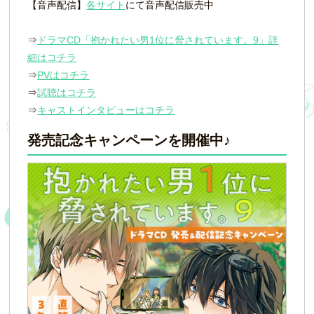
【音声配信】
各サイト
にて音声配信販売中
⇒
ドラマCD「抱かれたい男1位に脅されています。9」詳
細はコチラ
⇒
PVはコチラ
⇒
試聴はコチラ
⇒
キャストインタビューはコチラ
発売記念キャンペーンを開催中♪