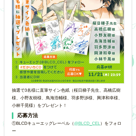
抽選で3名様に直筆サイン色紙（桜日梯子先生、高橋広樹
様、小野友樹様、鳥海浩輔様、羽多野渉様、興津和幸様、
小林千晃様）をプレゼント！
応募方法
①BLCDキューエッグレーベル（
@BLCD_CEL
）をフォロ
ー