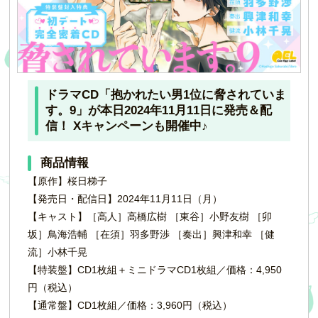
ドラマCD「抱かれたい男1位に脅されていま
す。9」が本日2024年11月11日に発売＆配
信！ Xキャンペーンも開催中♪
商品情報
【原作】桜日梯子
【発売日・配信日】2024年11月11日（月）
【キャスト】［高人］高橋広樹 ［東谷］小野友樹 ［卯
坂］鳥海浩輔 ［在須］羽多野渉 ［奏出］興津和幸 ［健
流］小林千晃
【特装盤】CD1枚組＋ミニドラマCD1枚組／価格：4,950
円（税込）
【通常盤】CD1枚組／価格：3,960円（税込）