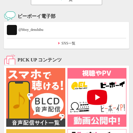
ビーボーイ電子部
@bboy_denshibu
SNS一覧
PICK UP コンテンツ