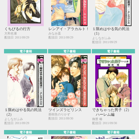
くちびるの行方
レンアイ・アラカルト！
１限めはやる気の民法
（1）
大和名瀬
みなみ遥
配信日
2011/09/29
配信日
2011/09/29
よしながふみ
配信日
2011/09/29
電子書籍
電子書籍
電子書籍
１限めはやる気の民法
ツインズラビリンス
できちゃった男子（2）
（2）
ハーレム編
亜樹良のりかず
配信日
2011/09/30
よしながふみ
御景 椿
配信日
2011/09/29
配信日
2011/09/30
電子書籍
電子書籍
電子書籍