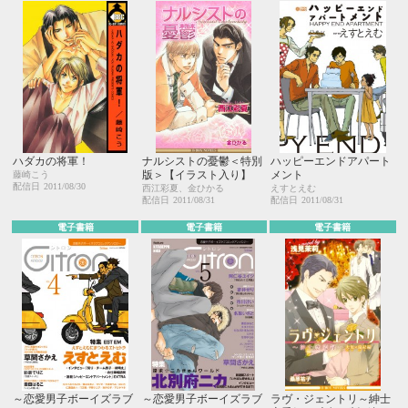
ハダカの将軍！
ナルシストの憂鬱＜特別
ハッピーエンドアパート
版＞【イラスト入り】
メント
藤崎こう
配信日
2011/08/30
西江彩夏、金ひかる
えすとえむ
配信日
2011/08/31
配信日
2011/08/31
電子書籍
電子書籍
電子書籍
～恋愛男子ボーイズラブ
～恋愛男子ボーイズラブ
ラヴ・ジェントリ～紳士