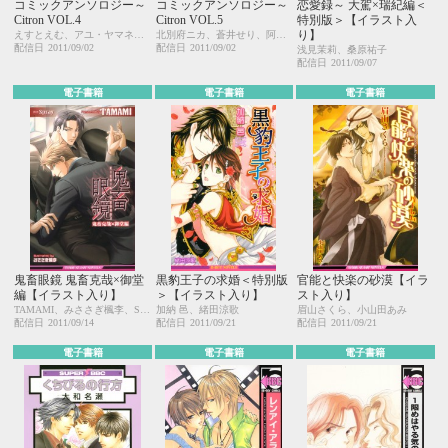
コミックアンソロジー～
コミックアンソロジー～
恋愛録～ 大駕×瑞紀編＜
Citron VOL.4
Citron VOL.5
特別版＞【イラスト入
り】
えすとえむ、アユ・ヤマネ、糸井のぞ、今井ゆうみ、宇野ジニア、カシオ、草間さかえ、雲田はるこ、彩景でりこ、汀 万里、仁茂田あい、はにわ、桃山なおこ、もろづみすみとも
北別府ニカ、蒼井せり、阿仁谷ユイジ、アユ・ヤマネ、市川けい、今井ゆうみ、えすとえむ、カシオ、草間さかえ、雲田はるこ、名取いさと、はにわ、もろづみすみとも、ヤマヲミ、よしづかまやこ
配信日
2011/09/02
配信日
2011/09/02
浅見茉莉、桑原祐子
配信日
2011/09/07
電子書籍
電子書籍
電子書籍
鬼畜眼鏡 鬼畜克哉×御堂
黒豹王子の求婚＜特別版
官能と快楽の砂漠【イラ
編【イラスト入り】
＞【イラスト入り】
スト入り】
TAMAMI、みささぎ楓李、Spray
加納 邑、緒田涼歌
眉山さくら、小山田あみ
配信日
2011/09/14
配信日
2011/09/21
配信日
2011/09/21
電子書籍
電子書籍
電子書籍