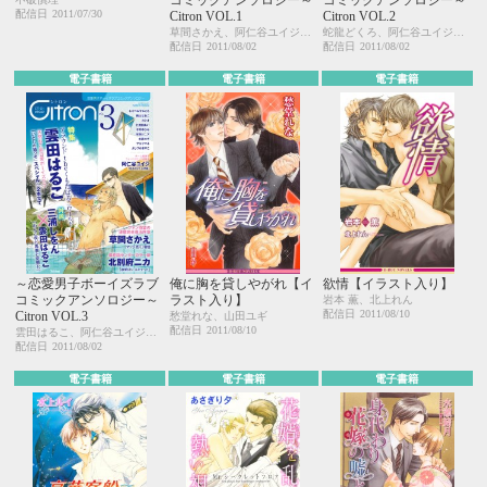
配信日
2011/07/30
Citron VOL.1
Citron VOL.2
草間さかえ、阿仁谷ユイジ、今井ゆうみ、宇野ジニア、えすとえむ、カシオ、北別府ニカ、雲田はるこ、蛇龍どくろ、汀 万里、はにわ、桃山なおこ、もろづみすみとも
蛇龍どくろ、阿仁谷ユイジ、糸井のぞ、宇野ジニア、えすとえむ、北別府ニカ、雲田はるこ、汀 万里、仁茂田あい、はにわ、桃山なおこ、もろづみすみとも
配信日
2011/08/02
配信日
2011/08/02
電子書籍
電子書籍
電子書籍
～恋愛男子ボーイズラブ
俺に胸を貸しやがれ【イ
欲情【イラスト入り】
コミックアンソロジー～
ラスト入り】
岩本 薫、北上れん
配信日
2011/08/10
Citron VOL.3
愁堂れな、山田ユギ
配信日
2011/08/10
雲田はるこ、阿仁谷ユイジ、アユ・ヤマネ、糸井のぞ、今井ゆうみ、宇野ジニア、カシオ、北別府ニカ、草間さかえ、仁茂田あい、桃山なおこ、もろづみすみとも、よしづかまやこ
配信日
2011/08/02
電子書籍
電子書籍
電子書籍