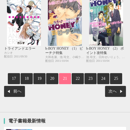
トライアンドエラー
b-BOY HONEY （1） ビ
b-BOY HONEY （2） ポ
ーチク特集
イント攻特集
カシオ
配信日
2011/09/30
大和名瀬、池 玲文、小嶋ララ子、環 レン、かゆまみむ、千歳ぴよこ、日向せいりょう、笹村 剛、和泉棒子、陸奥、あさぎり夕
池 玲文、日向せいりょう、日野ガラス、サキラ、千歳ぴよこ、七海、七織ニナコ、宮本明來、綾瀬凛子、高野イコ、いさき李果
配信日
2011/10/04
配信日
2011/10/04
17
18
19
20
21
22
23
24
25
前へ
次へ
電子書籍最新情報