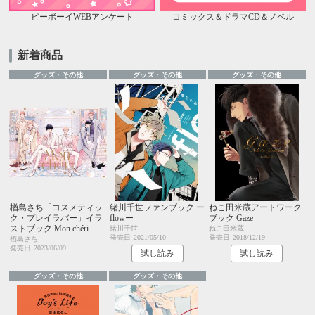
ビーボーイWEBアンケート
コミックス＆ドラマCD＆ノベル
新着商品
グッズ・その他
グッズ・その他
グッズ・その他
楢島さち「コスメティッ
緒川千世ファンブック ー
ねこ田米蔵アートワーク
ク・プレイラバー」イラ
flowー
ブック Gaze
ストブック Mon chéri
緒川千世
ねこ田米蔵
発売日
2021/05/10
発売日
2018/12/19
楢島さち
発売日
2023/06/09
試し読み
試し読み
グッズ・その他
グッズ・その他