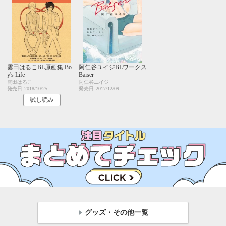
雲田はるこBL原画集 Bo
阿仁谷ユイジBLワークス
y's Life
Baiser
雲田はるこ
阿仁谷ユイジ
発売日
2018/10/25
発売日
2017/12/09
試し読み
グッズ・その他一覧