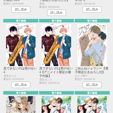
配信日
2023/03/02
黄助
配信日
2023/02/23
配信日
2023/03/01
試し読み
試し読み
試し読み
電子書籍
電子書籍
電子書籍
息できないのは君のせい
息できないのは君のせい
ごめんねジェラシー【電
4
4【アニメイト限定小冊
子限定かきおろし付】
子付版】
澄谷ゼニコ
さとう蜂子
配信日
2023/02/20
配信日
2023/02/16
澄谷ゼニコ
配信日
2023/02/20
試し読み
試し読み
電子書籍
電子書籍
電子書籍