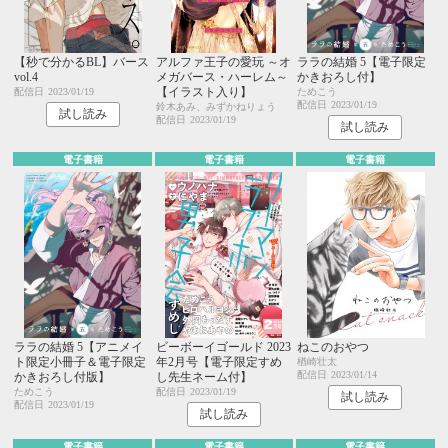
【秒で分かるBL】バース
アルファ王子の愛玩 ～オ
ララの結婚 5【電子限定
vol.4
メガバース・ハーレム～
かきおろし付】
【イラスト入り】
配信日
2023/01/19
ためこう
配信日
2023/01/19
鈴木あみ、みずかねりょう
試し読み
配信日
2023/01/19
試し読み
電子書籍
電子書籍
電子書籍
ララの結婚 5【アニメイ
ビーボーイゴールド 2023
ねこのおやつ
ト限定小冊子＆電子限定
年2月号【電子限定すめ
楢崎壮太
配信日
2023/01/14
かきおろし付版】
し先生ネーム付】
ためこう
配信日
2023/01/19
試し読み
配信日
2023/01/19
試し読み
電子書籍
電子書籍
電子書籍