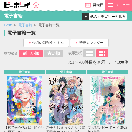
発売
日
メニュー
電子書籍
Home
電子書籍
電子書籍一覧
電子書籍一覧
今月の新刊タイトル
発売カレンダー
表示形式
新しい順
古い順
並び替え
751〜780件目を表示 / 4,390件
電子書籍
電子書籍
電子書籍
【秒で分かるBL】ダイヤ
迷子とおまわりさん【電
マガジンビーボーイ 2023
の原石 vol.4
子限定かきおろし付】
年3月号