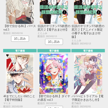
【秒で分かるBL】バース
伝説のヤリチンVS鉄壁の
伝説のヤリチンVS鉄壁の
vol.5
尻穴 2【電子おまけ付】
尻穴 2【アニメイト限定
小冊子＆電子おまけ付
配信日
2023/02/16
ととふみ
配信日
2023/02/13
版】
試し読み
ととふみ
試し読み
配信日
2023/02/13
電子書籍
電子書籍
電子書籍
40までにしたい10のこと
【秒で分かるBL】ダイヤ
パパべビトライアル【電
【電子特別版】
の原石 vol.3
子限定かきおろし付】
マミタ
配信日
2023/02/02
星乃柚月
配信日
2023/02/09
配信日
2023/02/01