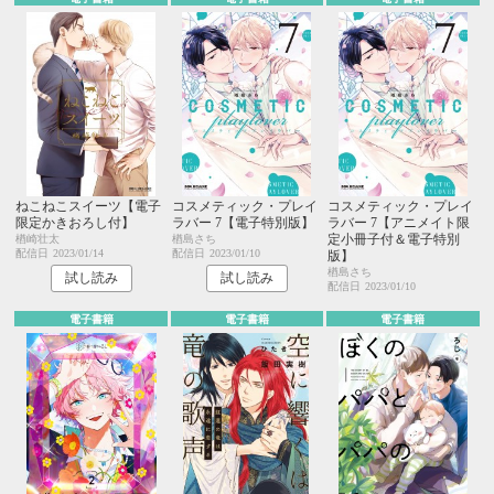
ねこねこスイーツ【電子
コスメティック・プレイ
コスメティック・プレイ
限定かきおろし付】
ラバー 7【電子特別版】
ラバー 7【アニメイト限
定小冊子付＆電子特別
楢崎壮太
楢島さち
配信日
2023/01/14
配信日
2023/01/10
版】
楢島さち
試し読み
試し読み
配信日
2023/01/10
電子書籍
電子書籍
電子書籍