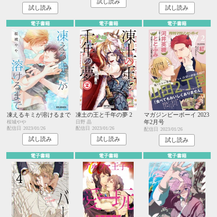
試し読み
試し読み
試し読み
電子書籍
電子書籍
電子書籍
凍えるキミが溶けるまで
凍土の王と千年の夢 2
マガジンビーボーイ 2023
年2月号
桜城やや
日野 晶
配信日
2023/01/26
配信日
2023/01/26
配信日
2023/01/26
試し読み
試し読み
試し読み
電子書籍
電子書籍
電子書籍