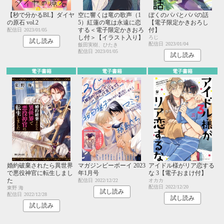
【秒で分かるBL】ダイヤ
空に響くは竜の歌声（1
ぼくのパパとパパの話
の原石 vol.2
5）紅蓮の竜は永遠に恋
【電子限定かきおろし
する＜電子限定かきおろ
付】
配信日
2023/01/05
し付＞【イラスト入り】
ろじ
試し読み
配信日
2023/01/04
飯田実樹、ひたき
配信日
2023/01/05
試し読み
電子書籍
電子書籍
電子書籍
婚約破棄されたら異世界
マガジンビーボーイ 2023
アイドル様がリア恋する
で悪役神官に転生しまし
年1月号
な 3【電子おまけ付】
た
配信日
2022/12/22
オカカ
配信日
2022/12/20
東野 海
試し読み
配信日
2022/12/28
試し読み
試し読み