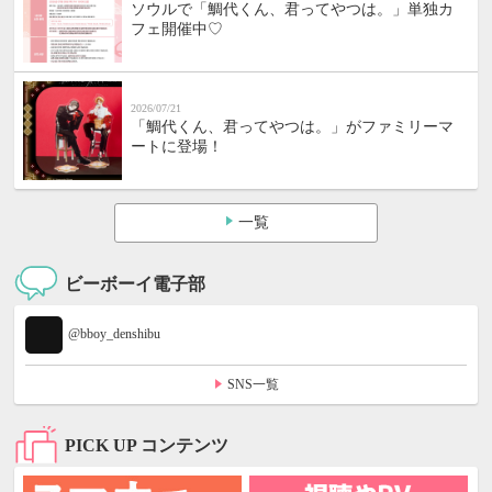
ソウルで「鯛代くん、君ってやつは。」単独カ
フェ開催中♡
2026/07/21
「鯛代くん、君ってやつは。」がファミリーマ
ートに登場！
一覧
ビーボーイ電子部
@bboy_denshibu
SNS一覧
PICK UP コンテンツ