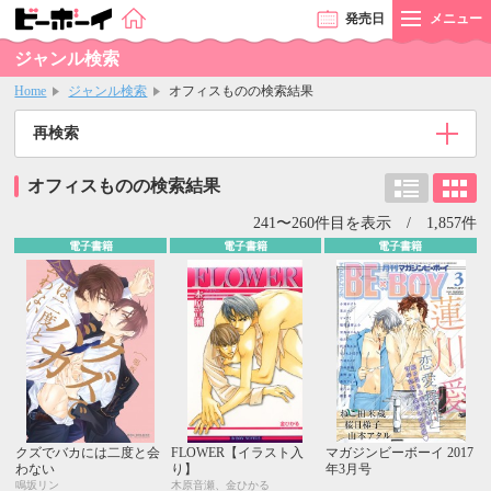
発売
日
メニュー
ジャンル検索
Home
ジャンル検索
オフィスものの検索結果
再検索
オフィスものの検索結果
241〜260件目を表示 / 1,857件
電子書籍
電子書籍
電子書籍
クズでバカには二度と会
FLOWER【イラスト入
マガジンビーボーイ 2017
わない
り】
年3月号
鳴坂リン
木原音瀬、金ひかる