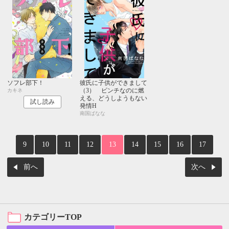
ソフレ部下！
彼氏に子供ができまして
（3） ピンチなのに燃
カキネ
える、どうしようもない
試し読み
発情H
南国ばなな
9
10
11
12
13
14
15
16
17
前へ
次へ
カテゴリーTOP