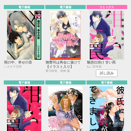
電子書籍
電子書籍
コミックス
雨の中、幸せの音
御曹司は再会に蕩けて
魅惑仕掛け 甘い罠
【イラスト入り】
いさか十五郎
ねこ田米蔵
夢乃咲実、明神 翼
試し読み
電子書籍
電子書籍
電子書籍