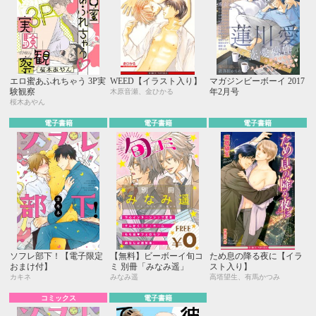
エロ蜜あふれちゃう 3P実
WEED【イラスト入り】
マガジンビーボーイ 2017
験観察
年2月号
木原音瀬、金ひかる
桜木あやん
電子書籍
電子書籍
電子書籍
ソフレ部下！【電子限定
【無料】ビーボーイ旬コ
ため息の降る夜に【イラ
おまけ付】
ミ 別冊「みなみ遥」
スト入り】
カキネ
みなみ遥
高塔望生、有馬かつみ
コミックス
電子書籍