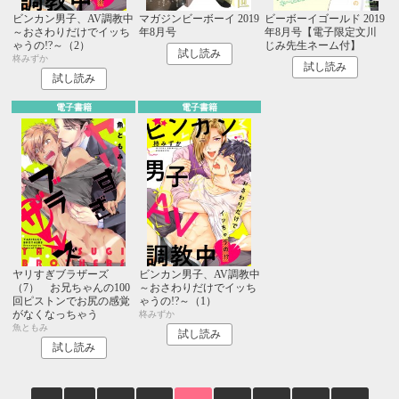
ビンカン男子、AV調教中
マガジンビーボーイ 2019
ビーボーイゴールド 2019
～おさわりだけでイッち
年8月号
年8月号【電子限定文川
ゃうの!?～（2）
じみ先生ネーム付】
試し読み
柊みずか
試し読み
試し読み
電子書籍
電子書籍
ヤリすぎブラザーズ
ビンカン男子、AV調教中
（7） お兄ちゃんの100
～おさわりだけでイッち
回ピストンでお尻の感覚
ゃうの!?～（1）
がなくなっちゃう
柊みずか
魚ともみ
試し読み
試し読み