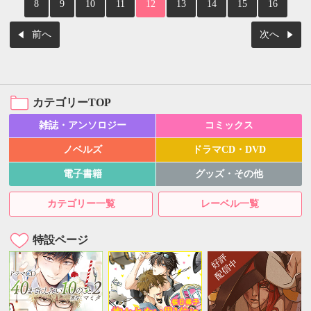
8
9
10
11
12
13
14
15
16
前へ
次へ
カテゴリーTOP
雑誌・アンソロジー
コミックス
ノベルズ
ドラマCD・DVD
電子書籍
グッズ・その他
カテゴリー一覧
レーベル一覧
特設ページ