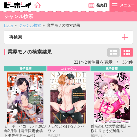
発売
日
メニュー
ジャンル検索
Home
ジャンル検索
業界モノの検索結果
再検索
業界モノの検索結果
221〜240件目を表示 / 334件
電子書籍
コミックス
電子書籍
ビーボーイゴールド 2020
ナカでとろけるナンバー
僕らのHな大学寮性活 ～
年2月号【電子限定倉橋
ワン
桜井りょう短編集～
トモ先生ネーム付】
鳥丸太郎
桜井りょう