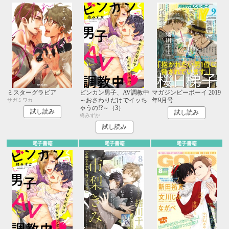
ミスターグラビア
ビンカン男子、AV調教中
マガジンビーボーイ 2019
～おさわりだけでイッち
年9月号
サガミワカ
ゃうの!?～（3）
試し読み
試し読み
柊みずか
試し読み
電子書籍
電子書籍
電子書籍