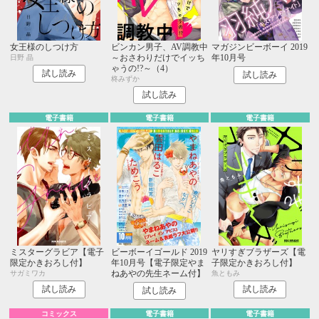
女王様のしつけ方
ビンカン男子、AV調教中
マガジンビーボーイ 2019
～おさわりだけでイッち
年10月号
日野 晶
ゃうの!?～（4）
試し読み
試し読み
柊みずか
試し読み
電子書籍
電子書籍
電子書籍
ミスターグラビア【電子
ビーボーイゴールド 2019
ヤリすぎブラザーズ【電
限定かきおろし付】
年10月号【電子限定やま
子限定かきおろし付】
ねあやの先生ネーム付】
サガミワカ
魚ともみ
試し読み
試し読み
試し読み
コミックス
電子書籍
電子書籍