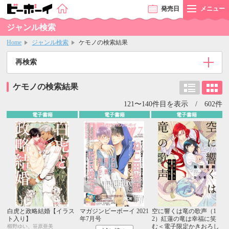
発売
日
メニュー
ジャンル検索
Home
ジャンル検索
ケモノの検索結果
再検索
ケモノの検索結果
121〜140件目を表示 / 602件
電子書籍
電子書籍
電子書籍
白虎と政略結婚【イラス
マガジンビーボーイ 2021
空に響くは竜の歌声（1
ト入り】
年7月号
2）紅蓮の竜は幸福に笑
む＜電子限定かきおろし
櫛野ゆい、笹原亜美