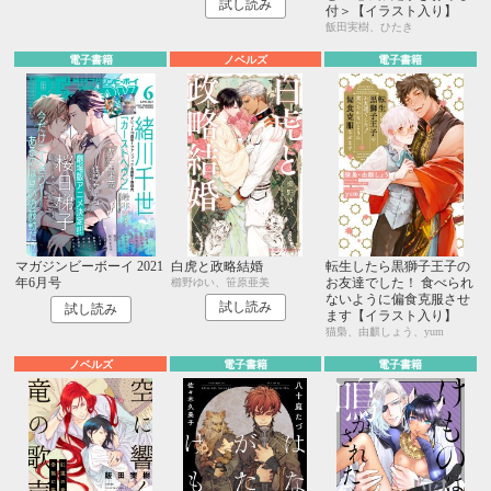
試し読み
付＞【イラスト入り】
飯田実樹、ひたき
電子書籍
ノベルズ
電子書籍
マガジンビーボーイ 2021
白虎と政略結婚
転生したら黒獅子王子の
年6月号
お友達でした！ 食べられ
櫛野ゆい、笹原亜美
ないように偏食克服させ
試し読み
試し読み
ます【イラスト入り】
猫梟、由麒しょう、yum
ノベルズ
電子書籍
電子書籍