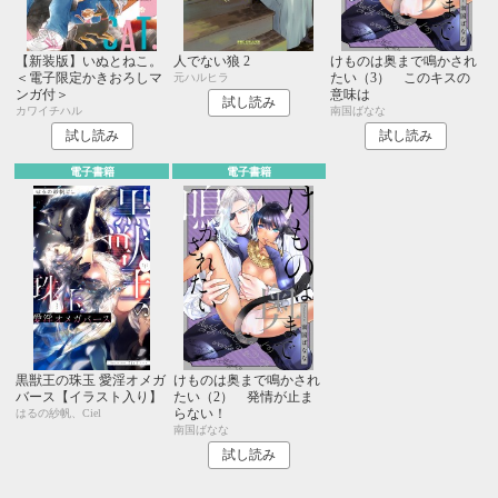
【新装版】いぬとねこ。
人でない狼 2
けものは奥まで鳴かされ
＜電子限定かきおろしマ
たい（3） このキスの
元ハルヒラ
ンガ付＞
意味は
試し読み
カワイチハル
南国ばなな
試し読み
試し読み
電子書籍
電子書籍
黒獣王の珠玉 愛淫オメガ
けものは奥まで鳴かされ
バース【イラスト入り】
たい（2） 発情が止ま
らない！
はるの紗帆、Ciel
南国ばなな
試し読み