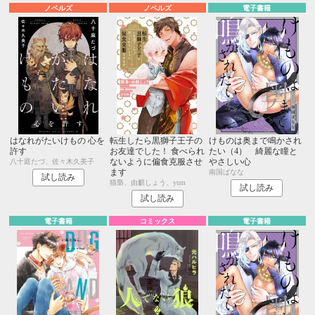
ノベルズ
ノベルズ
電子書籍
はなれがたいけもの 心を
転生したら黒獅子王子の
けものは奥まで鳴かされ
許す
お友達でした！ 食べられ
たい（4） 綺麗な瞳と
ないように偏食克服させ
やさしい心
八十庭たづ、佐々木久美子
ます
南国ばなな
試し読み
猫梟、由麒しょう、yum
試し読み
試し読み
電子書籍
コミックス
電子書籍