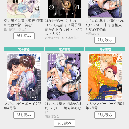
空に響くは竜の歌声 紅蓮
はなれがたいけもの
けものは奥まで鳴かされ
の竜は幸福に笑む
（3）心を許す＜電子限
たい（6） 甘すぎ桐人
定かきおろし付＞【イラ
と初めての夜
飯田実樹、ひたき
スト入り】
南国ばなな
試し読み
八十庭たづ、佐々木久美子
試し読み
電子書籍
電子書籍
電子書籍
マガジンビーボーイ 2021
けものは奥まで鳴かされ
マガジンビーボーイ 2021
年4月号
たい（5） 絶対諦めな
年3月号
い！
試し読み
試し読み
南国ばなな
試し読み