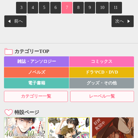
3
4
5
6
7
8
9
10
11
前へ
次へ
カテゴリーTOP
雑誌・アンソロジー
コミックス
ノベルズ
ドラマCD・DVD
電子書籍
グッズ・その他
カテゴリー一覧
レーベル一覧
特設ページ