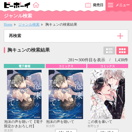
発売
日
メニュー
ジャンル検索
Home
ジャンル検索
胸キュンの検索結果
再検索
胸キュンの検索結果
281〜300件目を表示 / 1,438件
電子書籍
コミックス
コミックス
泡沫の声を聴いて【電子
泡沫の声を聴いて
この夜を暴いて
限定かきおろし付】
炬太郎
春野なぎ
炬太郎