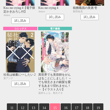
Kiss me crying 4【電子限
Kiss me crying 4
税務職員の美酒 壱
定かきおろし付】
Arinco
新田祐克
Arinco
試し読み
試し読み
試し読み
コミックス
電子書籍
社長は秘書に××したい 2
異世界でも美容師をがん
ばることにしました！ ～
篁アンナ
でも領主さまの銀髪を愛
試し読み
するあまり切れません！
～【イラスト入り】
温井ちょも、秋久テオ
11
12
13
14
15
16
17
18
19