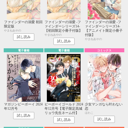
ファインダーの溺愛 初回
ファインダーの溺愛 -フ
ファインダーの溺愛 -フ
限定版
ァインダーシリーズ14-
ァインダーシリーズ14-
【初回限定小冊子付版】
【アニメイト限定小冊子
やまねあやの
付版】
やまねあやの
試し読み
やまねあやの
試し読み
電子書籍
電子書籍
コミックス
マガジンビーボーイ 2024
ビーボーイゴールド 2024
少女マンガなら叶わない
年12月号
年12月号【電子限定高城
恋
リョウ先生ネーム付】
ほわこ
試し読み
試し読み
試し読み