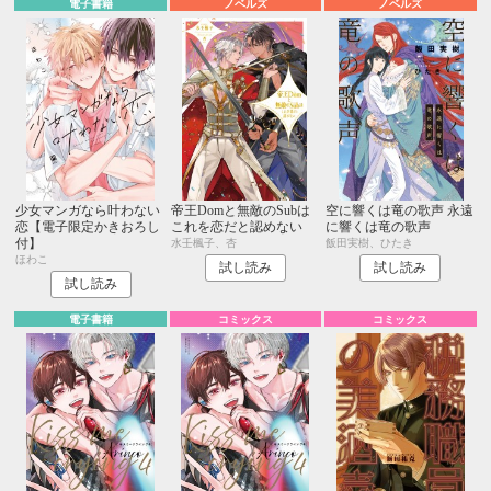
電子書籍
ノベルズ
ノベルズ
少女マンガなら叶わない
帝王Domと無敵のSubは
空に響くは竜の歌声 永遠
恋【電子限定かきおろし
これを恋だと認めない
に響くは竜の歌声
付】
水壬楓子、杏
飯田実樹、ひたき
ほわこ
試し読み
試し読み
試し読み
電子書籍
コミックス
コミックス