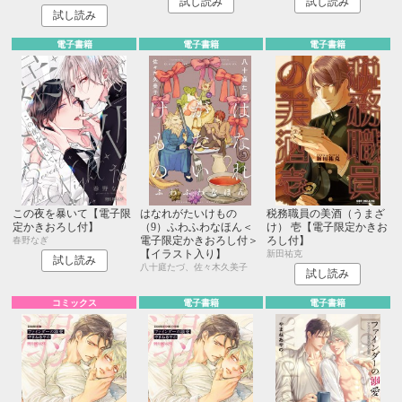
試し読み
試し読み
試し読み
電子書籍
電子書籍
電子書籍
この夜を暴いて【電子限
はなれがたいけもの
税務職員の美酒（うまざ
定かきおろし付】
（9）ふわふわなほん＜
け） 壱【電子限定かきお
電子限定かきおろし付＞
ろし付】
春野なぎ
【イラスト入り】
新田祐克
試し読み
八十庭たづ、佐々木久美子
試し読み
コミックス
電子書籍
電子書籍