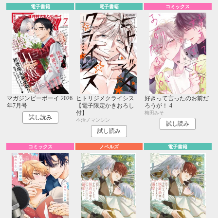
電子書籍
電子書籍
コミックス
マガジンビーボーイ 2026
ヒトリジメクライシス
好きって言ったのお前だ
年7月号
【電子限定かきおろし
ろうが！ 4
付】
梅田みそ
試し読み
不治ノマンシン
試し読み
試し読み
コミックス
ノベルズ
電子書籍