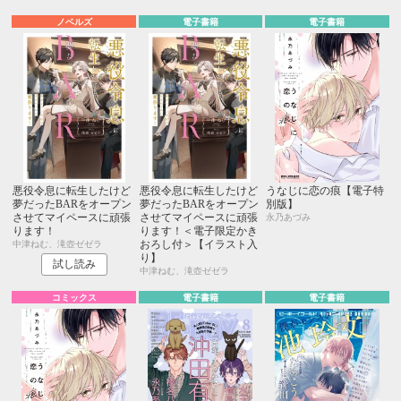
ノベルズ
電子書籍
電子書籍
悪役令息に転生したけど
悪役令息に転生したけど
うなじに恋の痕【電子特
夢だったBARをオープン
夢だったBARをオープン
別版】
させてマイペースに頑張
させてマイペースに頑張
永乃あづみ
ります！
ります！＜電子限定かき
おろし付＞【イラスト入
中津ねむ、滝壺ゼゼラ
り】
試し読み
中津ねむ、滝壺ゼゼラ
コミックス
電子書籍
電子書籍