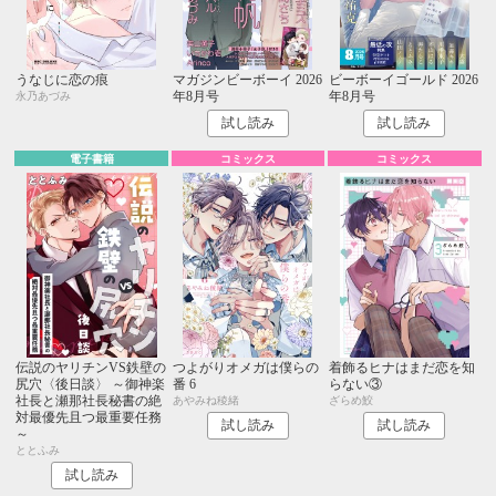
うなじに恋の痕
マガジンビーボーイ 2026
ビーボーイゴールド 2026
年8月号
年8月号
永乃あづみ
試し読み
試し読み
電子書籍
コミックス
コミックス
伝説のヤリチンVS鉄壁の
つよがりオメガは僕らの
着飾るヒナはまだ恋を知
尻穴〈後日談〉 ～御神楽
番 6
らない③
社長と瀬那社長秘書の絶
あやみね稜緒
ざらめ鮫
対最優先且つ最重要任務
試し読み
試し読み
～
ととふみ
試し読み