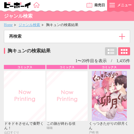
発売
日
メニュー
ジャンル検索
Home
ジャンル検索
胸キュンの検索結果
再検索
胸キュンの検索結果
1〜20件目を表示 / 1,435件
コミックス
コミックス
コミックス
ドキドキさせんで秦野く
この旅が終わる頃
くっつきたがりの卯月く
ん！
ん
喃喃
山口すぐり
戸崎 映