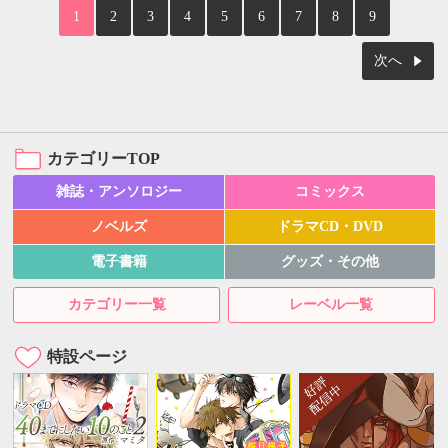
1
2
3
4
5
6
7
8
9
次へ
カテゴリーTOP
雑誌・アンソロジー
コミックス
ノベルズ
ドラマCD・DVD
電子書籍
グッズ・その他
カテゴリー一覧
レーベル一覧
特設ページ