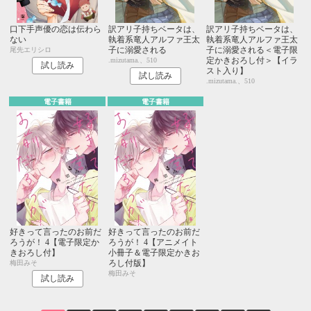
口下手声優の恋は伝わら
訳アリ子持ちベータは、
訳アリ子持ちベータは、
ない
執着系竜人アルファ王太
執着系竜人アルファ王太
子に溺愛される
子に溺愛される＜電子限
尾先エリシロ
定かきおろし付＞【イラ
.mizutama.、510
試し読み
スト入り】
試し読み
.mizutama.、510
電子書籍
電子書籍
好きって言ったのお前だ
好きって言ったのお前だ
ろうが！ 4【電子限定か
ろうが！ 4【アニメイト
きおろし付】
小冊子＆電子限定かきお
ろし付版】
梅田みそ
梅田みそ
試し読み