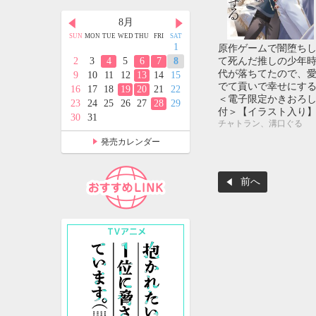
月
8月
9月
D
THU
FRI
SAT
SUN
MON
TUE
WED
THU
FRI
SAT
SUN
MON
TUE
WED
THU
FRI
SAT
2
3
4
1
1
2
3
4
5
原作ゲームで闇堕ち
て死んだ推しの少年
9
10
11
2
3
4
5
6
7
8
6
7
8
9
10
11
12
代が落ちてたので、
5
16
17
18
9
10
11
12
13
14
15
13
14
15
16
17
18
19
でて貢いで幸せにす
2
23
24
25
16
17
18
19
20
21
22
20
21
22
23
24
25
26
＜電子限定かきおろ
9
30
31
23
24
25
26
27
28
29
27
28
29
30
付＞【イラスト入り
30
31
チャトラン、溝口ぐる
発売カレンダー
前へ