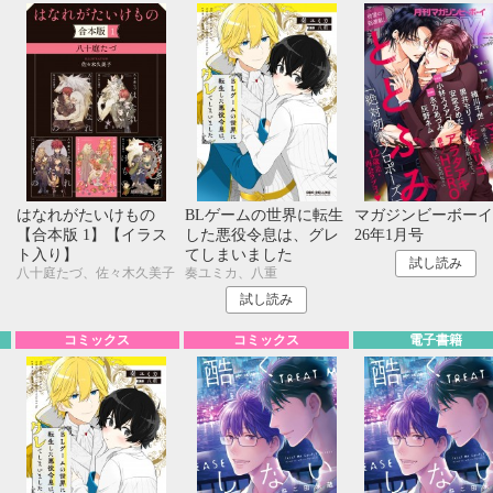
に
はなれがたいけもの
BLゲームの世界に転生
マガジンビーボーイ 
【合本版 1】【イラス
した悪役令息は、グレ
26年1月号
ト入り】
てしまいました
試し読み
八十庭たづ、佐々木久美子
奏ユミカ、八重
試し読み
コミックス
コミックス
電子書籍