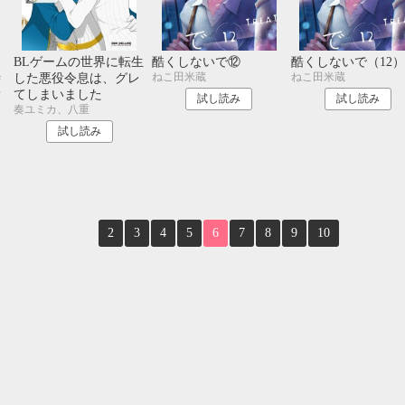
10月
SUN
MON
TUE
WED
THU
FRI
SAT
1
2
3
し
BLゲームの世界に転生
酷くしないで⑫
酷くしないで（12）
ねこ田米蔵
ねこ田米蔵
時
した悪役令息は、グレ
4
5
6
7
8
9
10
愛
てしまいました
11
12
13
14
15
16
17
試し読み
試し読み
奏ユミカ、八重
る
18
19
20
21
22
23
24
し
試し読み
25
26
27
28
29
30
31
】
2
3
4
5
6
7
8
9
10