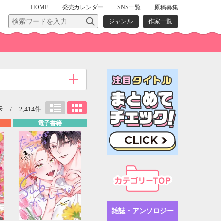
HOME
発売
カレンダー
SNS一覧
原稿募集
ジャンル
作家一覧
 / 2,414件
電子書籍
雑誌・アンソロジー