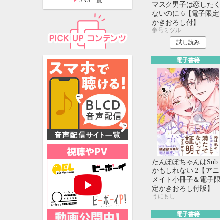
SNS一覧
マスク男子は恋した
ないのに 6【電子限定
かきおろし付】
参号ミツル
試し読み
電子書籍
たんぽぽちゃんはSub
特設ページ
かもしれない 2【アニ
メイト小冊子＆電子
定かきおろし付版】
うにもし
電子書籍