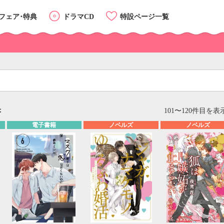
フェア･特典
ドラマCD
特設ページ一覧
果
リスト
カード
101〜120件目を表示
電子書籍
ノベルズ
ノベルズ
カテゴリーTOP