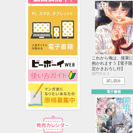
これから俺は、後輩
抱かれます 5【電子限
定かきおろし付】
佳門サエコ
試し読み
電子書籍