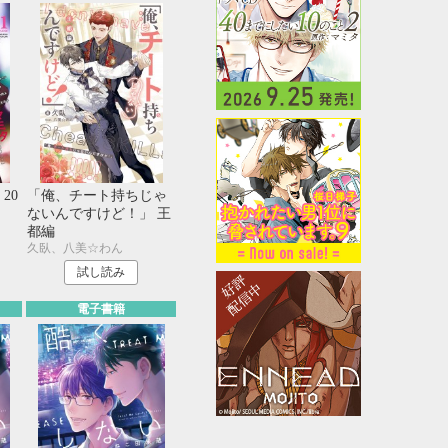
20
「俺、チート持ちじゃ
ないんですけど！」 王
都編
久臥、八美☆わん
試し読み
電子書籍