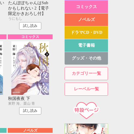
い
たんぽぽちゃんはSub
コミックス
かもしれない 2【電子
限定かきおろし付】
うにもし
ノベルズ
試し読み
ドラマCD・DVD
コミックス
電子書籍
グッズ・その他
カテゴリー一覧
レーベル一覧
秋国夜夜 下
東野 海、栗山 青
試し読み
ノベルズ