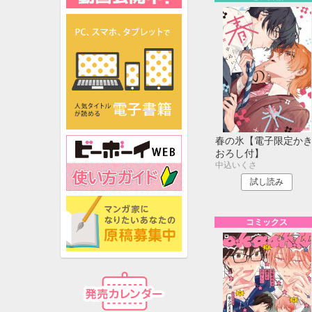
春の氷【電子限定か
おろし付】
中込いくさ
試し読み
コミックス