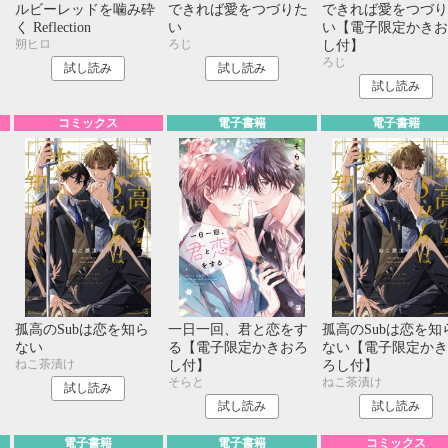
て
ルビーレッドを噛み砕
できれば愛をつづりた
できれば愛をつづり
ろ
く Reflection
い
い【電子限定かきお
朔ヒロ
ろじ
し付】
ろじ
試し読み
試し読み
試し読み
コミックス
電子書籍
電子書籍
す
孤高のSubは恋を知ら
一日一回、君と恋をす
孤高のSubは恋を知
ない
る【電子限定かきおろ
ない【電子限定かき
ねこ茶漬け
し付】
ろし付】
そらと
ねこ茶漬け
試し読み
試し読み
試し読み
電子書籍
電子書籍
コミックス