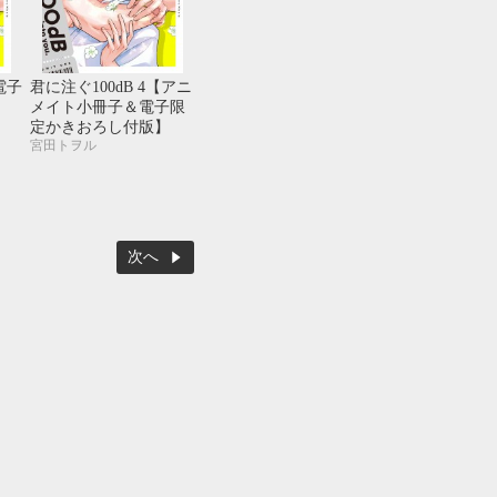
電子
君に注ぐ100dB 4【アニ
メイト小冊子＆電子限
定かきおろし付版】
宮田トヲル
次へ