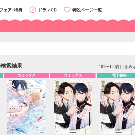
フェア･特典
ドラマCD
特設ページ一覧
の検索結果
リスト
カード
101〜120件目を表示
コミックス
コミックス
電子書籍
カテゴリーTOP