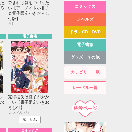
た
できれば愛をつづりた
コミックス
ろ
い【アニメイト小冊子
＆電子限定かきおろし
付版】
ノベルズ
ろじ
ドラマCD・DVD
電子書籍
電子書籍
グッズ・その他
カテゴリー一覧
レーベル一覧
ら
完璧彼氏は様子がおか
お
しい【電子限定かきお
ろし付】
なつだ大正解
試し読み
コミックス