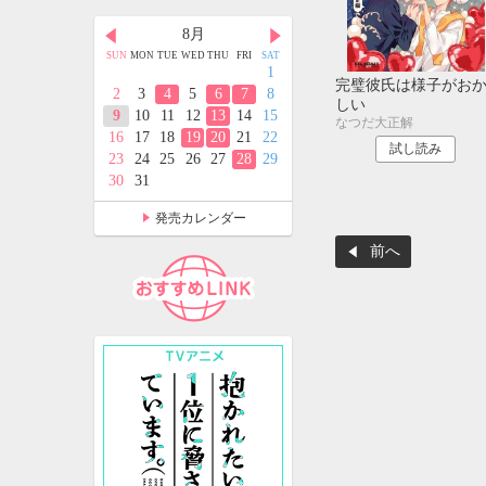
月
8月
9月
D
THU
FRI
SAT
SUN
MON
TUE
WED
THU
FRI
SAT
SUN
MON
TUE
WED
THU
FRI
SAT
2
3
4
1
1
2
3
4
5
完璧彼氏は様子がお
9
10
11
2
3
4
5
6
7
8
6
7
8
9
10
11
12
しい
5
16
17
18
9
10
11
12
13
14
15
13
14
15
16
17
18
19
なつだ大正解
2
23
24
25
16
17
18
19
20
21
22
20
21
22
23
24
25
26
試し読み
9
30
31
23
24
25
26
27
28
29
27
28
29
30
30
31
発売カレンダー
前へ