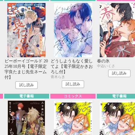
き
ビーボーイゴールド 20
どうしようもなく愛し
春の氷
中込いくさ
25年10月号【電子限定
てよ【電子限定かきお
宇良たまじ先生ネーム
ろし付】
試し読み
青木らき
付】
試し読み
試し読み
電子書籍
コミックス
電子書籍