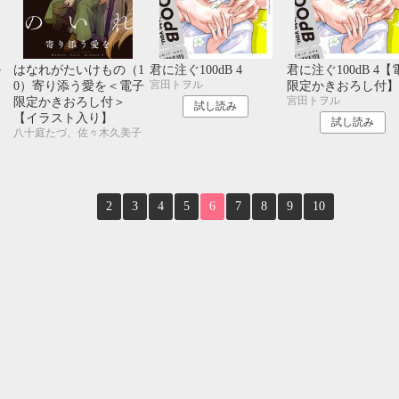
10月
SUN
MON
TUE
WED
THU
FRI
SAT
1
2
3
か
はなれがたいけもの（1
君に注ぐ100dB 4
君に注ぐ100dB 4【
4
5
6
7
8
9
10
宮田トヲル
0）寄り添う愛を＜電子
限定かきおろし付】
11
12
13
14
15
16
17
宮田トヲル
限定かきおろし付＞
試し読み
18
19
20
21
22
23
24
【イラスト入り】
試し読み
25
26
27
28
29
30
31
八十庭たづ、佐々木久美子
2
3
4
5
6
7
8
9
10