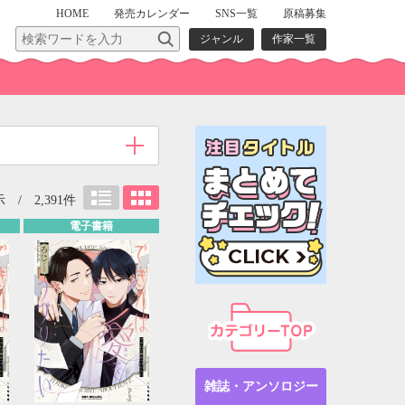
HOME
発売
カレンダー
SNS一覧
原稿募集
ジャンル
作家一覧
 / 2,391件
電子書籍
雑誌・アンソロジー