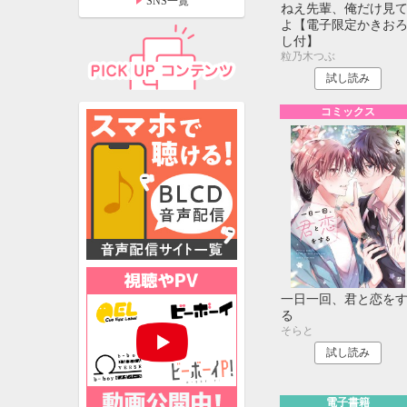
SNS一覧
ねえ先輩、俺だけ見
よ【電子限定かきお
し付】
粒乃木つぶ
試し読み
コミックス
一日一回、君と恋を
特設ページ
る
そらと
試し読み
電子書籍