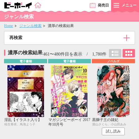
発売
日
メニュー
ジャンル検索
Home
ジャンル検索
濃厚の検索結果
再検索
濃厚の検索結果
461〜480件目を表示 / 1,780件
電子書籍
電子書籍
ノベルズ
淫乱【イラスト入り】
マガジンビーボーイ 2017
黒獅子王の隷妃
年10月号
桂生青依、鳥海よう子
眉山さくら、小山田あみ
試し読み