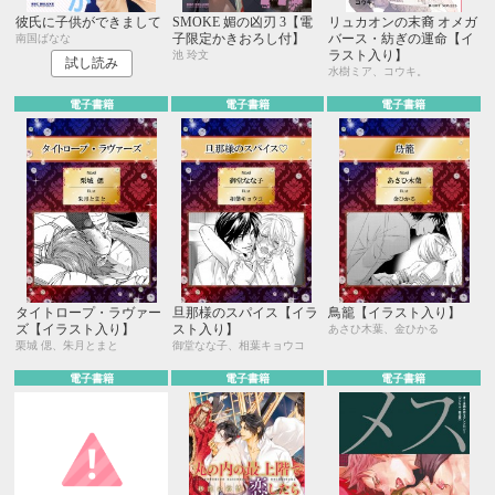
彼氏に子供ができまして
SMOKE 媚の凶刃 3【電
リュカオンの末裔 オメガ
子限定かきおろし付】
バース・紡ぎの運命【イ
南国ばなな
ラスト入り】
池 玲文
試し読み
水樹ミア、コウキ。
電子書籍
電子書籍
電子書籍
タイトロープ・ラヴァー
旦那様のスパイス【イラ
鳥籠【イラスト入り】
ズ【イラスト入り】
スト入り】
あさひ木葉、金ひかる
栗城 偲、朱月とまと
御堂なな子、相葉キョウコ
電子書籍
電子書籍
電子書籍