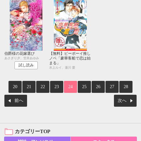
伯爵様の花嫁選び
【無料】ビーボーイ推し
ノベ「豪華客船で恋は始
あさぎり夕、笠井あゆみ
まる」
試し読み
水上ルイ、蓮川 愛
20
21
22
23
24
25
26
27
28
前へ
次へ
カテゴリーTOP