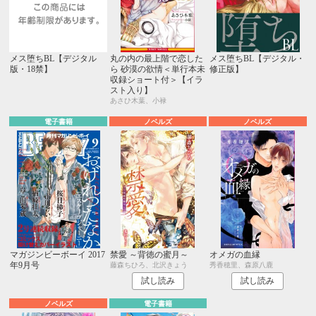
メス堕ちBL【デジタル
丸の内の最上階で恋した
メス堕ちBL【デジタル・
版・18禁】
ら 砂漠の欲情＜単行本未
修正版】
収録ショート付＞【イラ
スト入り】
あさひ木葉、小禄
電子書籍
ノベルズ
ノベルズ
マガジンビーボーイ 2017
禁愛 ～背徳の蜜月～
オメガの血縁
年9月号
藤森ちひろ、北沢きょう
秀香穂里、森原八鹿
試し読み
試し読み
ノベルズ
電子書籍