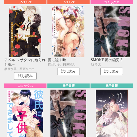
ノベルズ
ノベルズ
コミックス
アベル ～サタンに造られ
愛に跪く時
SMOKE 媚の凶刃 3
し魂～
英田サキ、円陣闇丸
池 玲文
桑原水菜、葛西リカコ
試し読み
試し読み
試し読み
コミックス
電子書籍
電子書籍