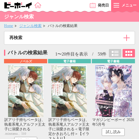
発売
日
メニュー
ジャンル検索
Home
ジャンル検索
バトルの検索結果
再検索
バトルの検索結果
1〜20件目を表示 / 59件
ノベルズ
電子書籍
電子書籍
訳アリ子持ちベータは、
訳アリ子持ちベータは、
マガジンビーボーイ 2026
執着系竜人アルファ王太
執着系竜人アルファ王太
年5月号
子に溺愛される
子に溺愛される＜電子限
試し読み
定かきおろし付＞【イラ
.mizutama.、510
スト入り】