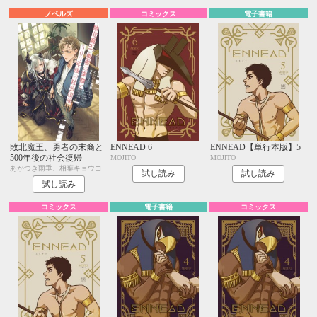
ノベルズ
コミックス
電子書籍
敗北魔王、勇者の末裔と
ENNEAD 6
ENNEAD【単行本版】5
500年後の社会復帰
MOJITO
MOJITO
あかつき雨垂、相葉キョウコ
試し読み
試し読み
試し読み
コミックス
電子書籍
コミックス