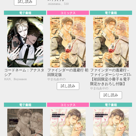
試し読み
.mizutama.、510
電子書籍
コミックス
電子書籍
コードネーム：アナスタ
ファインダーの逃避行 初
ファインダーの逃避行 -
シア
回限定版
ファインダーシリーズ15-
【初回限定小冊子＆電子
HAN、Boyseason
やまねあやの
限定かきおろし付版】
試し読み
やまねあやの
試し読み
電子書籍
コミックス
電子書籍