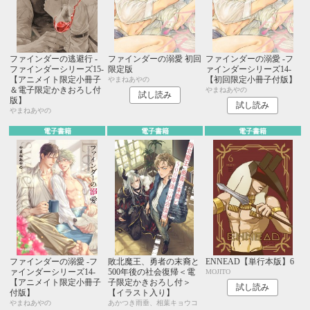
ファインダーの逃避行 -
ファインダーの溺愛 初回
ファインダーの溺愛 -フ
ファインダーシリーズ15-
限定版
ァインダーシリーズ14-
【アニメイト限定小冊子
【初回限定小冊子付版】
やまねあやの
＆電子限定かきおろし付
やまねあやの
試し読み
版】
試し読み
やまねあやの
電子書籍
電子書籍
電子書籍
ファインダーの溺愛 -フ
敗北魔王、勇者の末裔と
ENNEAD【単行本版】6
ァインダーシリーズ14-
500年後の社会復帰＜電
MOJITO
【アニメイト限定小冊子
子限定かきおろし付＞
試し読み
付版】
【イラスト入り】
やまねあやの
あかつき雨垂、相葉キョウコ