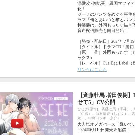
溺愛攻×強気受、異国マフィア
化！
10月
ジーノのパンツをめぐる事件
SUN
MON
TUE
WED
THU
FRI
SAT
ラマ「俺とあいつと猫とパン
1
2
3
特装盤は、外岡もったす描き
4
5
6
7
8
9
10
音声配信販売も同日開始！
11
12
13
14
15
16
17
18
19
20
21
22
23
24
［発売・配信日］2024年7月1
25
26
27
28
29
30
31
［タイトル］ドラマCD「裏切
［原 作］外岡もったす（ビ
ックス）
［レーベル］Cue Egg Labe
リンクはこちら
【斉藤壮馬 増田俊樹】
せて5」CV公開
ひじき(原作)、斉藤壮馬（雫斗）
（伊織）、白石晴香（しずく）、古
永）、中島ヨシキ（京介）
大人気オメガバース「嫌いでい
2024年6月10日発売＆配信！