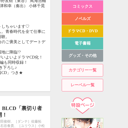
小野友樹（東谷） 鳥海浩輔
興津和幸（奏出） 小林千晃
コミックス
ノベルズ
トしちゃいます♡
ドラマCD・DVD
人。青春時代を全て仕事に
経験。
台のご褒美としてデートデ
電子書籍
園地に降臨!?
グッズ・その他
いよいよドラマCD化！
着編も同時収録！
き下ろし♪
カテゴリー一覧
CD」つき★
レーベル一覧
BLCD「裏切り者
開！
増田俊樹、［ダンテ］佐藤拓
］石谷春貴、［ユリウス］小松