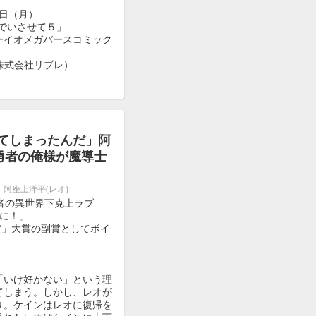
0日（月）
でいさせて５」
イオメガバースコミック
l（株式会社リブレ）
してしまったんだ」阿
勇者の俺様が魔導士
、阿座上洋平(レオ)
者の異世界下克上ラブ
に！」
賞」大賞の副賞としてボイ
「いけ好かない」という理
てしまう。しかし、レオが
き。ケインはレオに復帰を