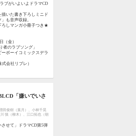
ラブがいよいよドラマCD
を描いた書き下ろしミニド
ツ」も音声収録。
下ろしマンガ小冊子つき★
9日（金）
り者のラブソング」
ーボーイコミックスデラ
l（株式会社リブレ）
BLCD「嫌いでいさ
、増田俊樹（葉月）、小林千晃
川 慎（柳木）、江口拓也（朝
させて」ドラマCD第5弾