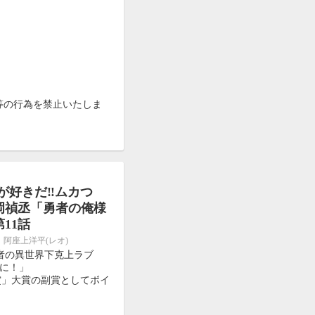
等の行為を禁止いたしま
が好きだ‼ムカつ
松岡禎丞「勇者の俺様
11話
、阿座上洋平(レオ)
者の異世界下克上ラブ
に！」
賞」大賞の副賞としてボイ