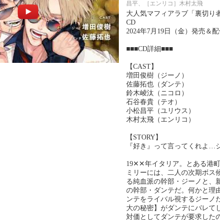
昌平、［エンリコ］木村太飛
大人気マフィアラブ「裏切り
CD
2024年7月19日（金）発売＆
■■■CD詳細■■■
【CAST】
増田俊樹（ジーノ）
佐藤拓也（ダンテ）
鈴木崚汰（ニコロ）
石谷春貴（テオ）
小松昌平（ユリウス）
木村太飛（エンリコ）
【STORY】
『好き』って言ってくれよ…
19✕✕年イタリア。とある港
ミリーには、二人の次期ボス
る純血派の幹部・ジーノと、
の幹部・ダンテだ。何かと理
ンテをライバル視するジーノ
大の秘密】がダンテにバレて
対価としてダンテが要求した