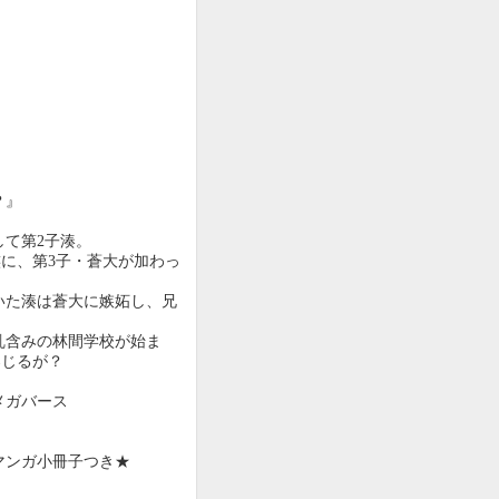
？』
て第2子湊。
に、第3子・蒼大が加わっ
いた湊は蒼大に嫉妬し、兄
乱含みの林間学校が始ま
案じるが？
メガバース
！
マンガ小冊子つき★