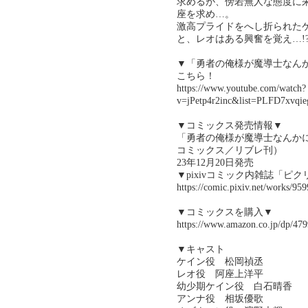
求めるが、傍若無人な態度に
座を求め…。
激高プライドをへし折られた
と、レオはある興奮を覚え…!
▼「勇者の俺様が魔導士なん
こちら！
https://www.youtube.com/watch?
v=jPetp4r2inc&list=PLFD7xv
▼コミックス発売情報▼
「勇者の俺様が魔導士なんか
コミックス／リブレ刊）
23年12月20日発売
▼pixivコミック内雑誌「ピ
https://comic.pixiv.net/works/959
▼コミックスを購入▼
https://www.amazon.co.jp/dp/47
▼キャスト
ケイン役 松岡禎丞
レオ役 阿座上洋平
幼少期ケイン役 白石晴香
アンナ役 相坂優歌