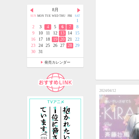
月
8月
9月
D
THU
FRI
SAT
SUN
MON
TUE
WED
THU
FRI
SAT
SUN
MON
TUE
WED
THU
FRI
SAT
2
3
4
1
1
2
3
4
5
9
10
11
2
3
4
5
6
7
8
6
7
8
9
10
11
12
5
16
17
18
9
10
11
12
13
14
15
13
14
15
16
17
18
19
2
23
24
25
16
17
18
19
20
21
22
20
21
22
23
24
25
26
9
30
31
23
24
25
26
27
28
29
27
28
29
30
30
31
発売カレンダー
2024/04/12