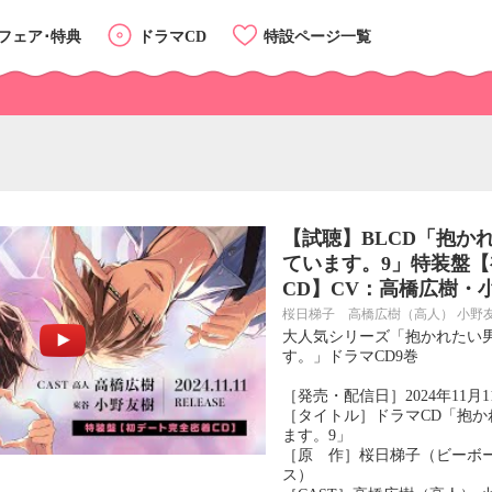
フェア･特典
ドラマCD
特設ページ一覧
【試聴】BLCD「抱か
ています。9」特装盤
CD】CV：高橋広樹・
桜日梯子 高橋広樹（高人） 小野
大人気シリーズ「抱かれたい
す。」ドラマCD9巻
カテゴリーTOP
［発売・配信日］2024年11月1
［タイトル］ドラマCD「抱か
ます。9」
［原 作］桜日梯子（ビーボ
ス）