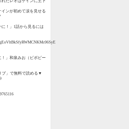
呆れたレオはケインに土下
ケインが初めて涙を見せる
?
かに！」1話から見るには
qiegEoVltBkSfyRWMCNKMc06SyE
に！」和泉みお（ビボピー
クリブ」で無料で読める▼
9
99765116