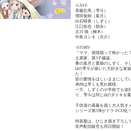
-CAST-
斉藤壮馬（雫斗）
増田俊樹（葉月）
白石晴香（しずく）
江口拓也（朝永）
古川 慎（柳木）
中島ヨシキ（京介）
-STORY-
『ママ、発情期って怖かった
土屋家、第3子爆誕。
番の葉月と愛娘のしずく、そし
Ωの雫斗が築いた大好きな家族
た！
皆の愛情をほしいままにして
弟仲は早くも荒れ模様。
一方、しずくの小学校でも波
り、雫斗は同じΩのダイキを
子供達の葛藤を描く大人気オ
シリーズ第5弾がドラマCD化
特装盤は、ひじき描き下ろし
音声配信販売も同日開始！