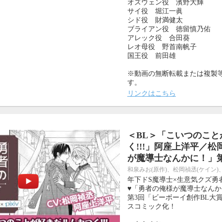
オズウェン役 濱野大輝
サイ役 堀江一眞
シド役 財満健太
ブライアン役 徳留慎乃佑
アレック役 合田葵
レオ母役 野首南帆子
国王役 前田雄
※動画の無断転載または複製
す。
リンクはこちら
＜BL＞「こいつのこと
く!!!」阿座上洋平／
が魔導士なんかに！」第
和泉みお(原作)、松岡禎丞(ケイン)
年下ドS魔導士×生意気クズ勇
♥「勇者の俺様が魔導士なんか
第3回「ビーボーイ創作BL大
スコミック化！