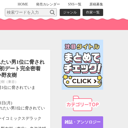
HOME
発売
カレンダー
SNS一覧
原稿募集
ジャンル
作家一覧
れたい男1位に脅され
【初デート完全密着
小野友樹
友樹（東谷）
男1位に脅されていま
1日(月)
れたい男1位に脅されてい
ーイコミックスデラック
雑誌・アンソロジー