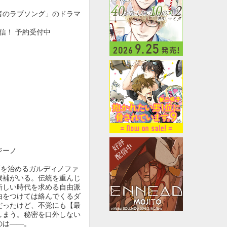
者のラブソング」のドラマ
配信！ 予約受付中
ジーノ
町を治めるガルディノファ
候補がいる。伝統を重んじ
新しい時代を求める自由派
由をつけては絡んでくるダ
だったけど、不覚にも【最
しまう。秘密を口外しない
のは――。