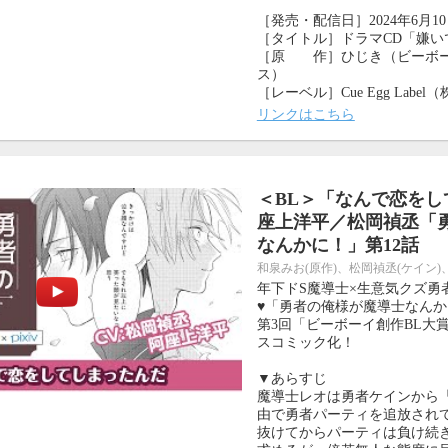
［発売・配信日］2024年6月1
［タイトル］ドラマCD「嫌い
［原 作］ひじき（ビーボー
ス）
［レーベル］Cue Egg Labe
リンクはこちら
＜BL＞「なんで恋を
座上洋平／松岡禎丞「
なんかに！」第12話
和泉みお(原作)、松岡禎丞(ケイン)
年下ドS魔導士×生意気クズ勇
♥「勇者の俺様が魔導士なんか
第3回「ビーボーイ創作BL大
スコミック化！
▼あらすじ
魔導士レオは勇者ケインから
由で勇者パーティを追放され
抜けてからパーティは負け続