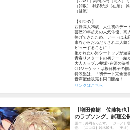
［CAST］高橋広樹（高人） 
（卯坂） 羽多野渉（在須） 
（健流）
【STORY】
西條高人28歳、人生初のデー
芸歴20年超えの人気俳優、高
捧げてきたため、デートは未
東谷からおねだりされ二人舞
ビューすることに！
抱かれたい男ツートップが遊
青春リスタートの初デート編が
大人カップル卯坂×在須の決
CDジャケットは桜日梯子の描
特装盤は、「初デート完全密着
音声配信販売も同日開始！
リンクはこちら
【増田俊樹 佐藤拓也】
のラブソング」試聴公
原作：外岡もったす、［ジーノ］
也、［ニコロ］鈴木崚汰、［テオ