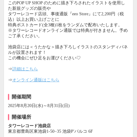
このPOP UP SHOP のために描き下ろされたイラストを使用し
た新規グッズの販売や
タワーレコード店頭、事後通販『eeo Store』にて2,200円（税
込）以上お買い上げごとに
特典ポストカード(全3種)1枚をランダムで配布いたします。
※タワーレコードオンライン通販では特典が付きません。予め
ご了承ください。
池袋店には＜うたかな＞描き下ろしイラストのスタンディパネ
ルが設置されます！
この機会にぜひ足をお運びください♡
⇒
詳細はこちら
⇒
オンライン通販はこちら
開催期間
2025年8月20日(水)～8月31日(日)
開催場所
タワーレコード池袋店
東京都豊島区東池袋1-50−35 池袋P'パルコ 6F