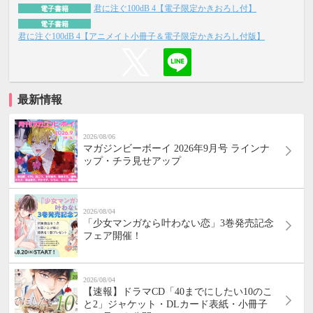
君に注ぐ100dB 4【電子限定かきおろし付】
電子書籍
電子書籍
君に注ぐ100dB 4【アニメイト小冊子＆電子限定かきおろし付版】
最新情報
2026/08/06
マガジンビーボーイ 2026年9月号 ラインナ
ップ・チラ見せアップ
2026/08/04
「少女マンガなら叶わない恋」3巻発売記念
フェア開催！
2026/08/04
【速報】ドラマCD「40までにしたい10のこ
と2」ジャケット・DLカード表紙・小冊子