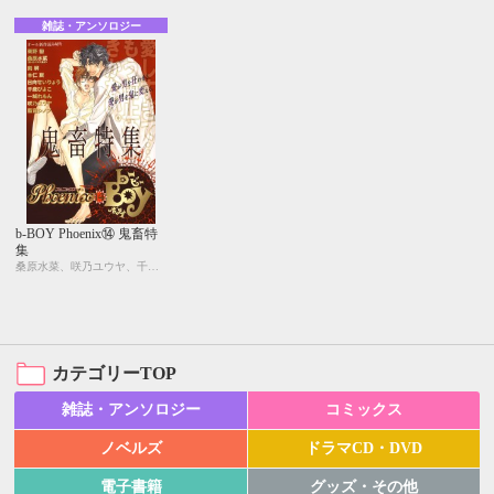
雑誌・アンソロジー
b-BOY Phoenix⑭ 鬼畜特
集
桑原水菜、咲乃ユウヤ、千歳ぴよこ、剣 解、東野 裕、日向せいりょう、本仁 戻、藍音シノブ、一城れもん、佐々木久美子
カテゴリーTOP
雑誌・アンソロジー
コミックス
ノベルズ
ドラマCD・DVD
電子書籍
グッズ・その他