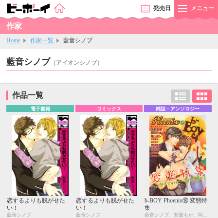
発売
日
メニュー
作家
Home
作家一覧
藍音シノブ
藍音シノブ
（アイオンシノブ）
作品一覧
電子書籍
コミックス
雑誌・アンソロジー
恋するよりも脱がせた
恋するよりも脱がせた
b-BOY Phoenix⑯ 変態特
い！
い！
集
藍音シノブ
藍音シノブ
藍音シノブ、安曇もか、岡田屋鉄蔵、龍川和ト、ドキ丸胸男、中井にこ、日野ガラス、真枝真弓、大和名瀬、わたなべあじあ