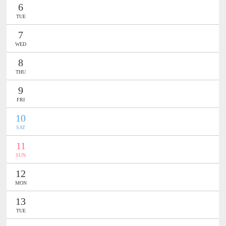
6
TUE
7
WED
8
THU
9
FRI
10
SAT
11
SUN
12
MON
13
TUE