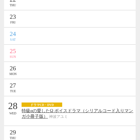
THU
23
FRI
24
SAT
25
SUN
26
MON
27
TUE
28
ドラマCD・DVD
特級αの愛したΩ ボイスドラマ（シリアルコード入りマン
WED
ガ小冊子版）
神波アユミ
29
THU