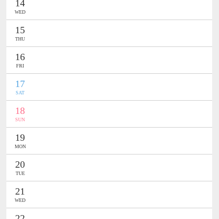
14
WED
15
THU
16
FRI
17
SAT
18
SUN
19
MON
20
TUE
21
WED
22