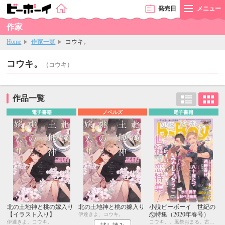
発売
日
メニュー
作家
Home
作家一覧
コウキ。
コウキ。
（コウキ）
作品一覧
電子書籍
ノベルズ
電子書籍
北の土地神と桃の嫁入り
北の土地神と桃の嫁入り
小説ビーボーイ 世紀の
【イラスト入り】
恋特集（2020年春号）
伊達きよ、コウキ。
伊達きよ、コウキ。
コウキ。、風祭おまる、古藤嗣己、椿 ゆず、おおきいき、遠野春日、円陣闇丸、noel、周防佑未、水壬楓子、しおべり由生、みやしろちうこ、user、八十庭たづ、佐々木久美子