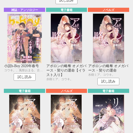
試し読み
雑誌・アンソロジー
電子書籍
ノベルズ
小説b-Boy 2020年春号
アポロンの略奪 オメガバ
アポロンの略奪 オメガバ
ース・契りの運命【イラ
ース・契りの運命
コウキ。、風祭おまる、古藤嗣己、椿 ゆず、おおきいき、遠野春日、円陣闇丸、noel、周防佑未、水壬楓子、しおべり由生、みやしろちうこ、user、八十庭たづ、佐々木久美子
スト入り】
水樹ミア、コウキ。
試し読み
水樹ミア、コウキ。
試し読み
電子書籍
ノベルズ
電子書籍