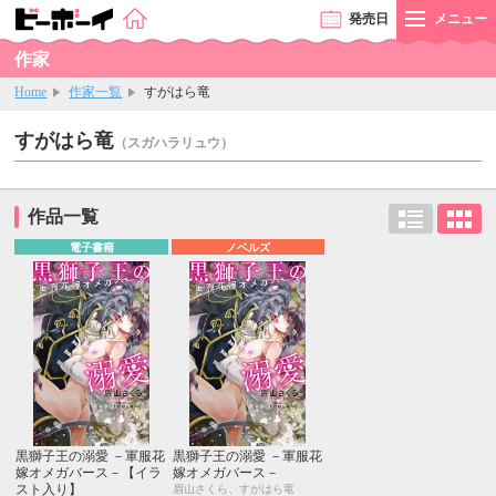
発売
日
メニュー
作家
Home
作家一覧
すがはら竜
すがはら竜
（スガハラリュウ）
作品一覧
電子書籍
ノベルズ
黒獅子王の溺愛 －軍服花
黒獅子王の溺愛 －軍服花
嫁オメガバース－【イラ
嫁オメガバース－
スト入り】
眉山さくら、すがはら竜