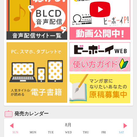
発売カレンダー
8月
SUN
MON
TUE
WED
THU
FRI
SAT