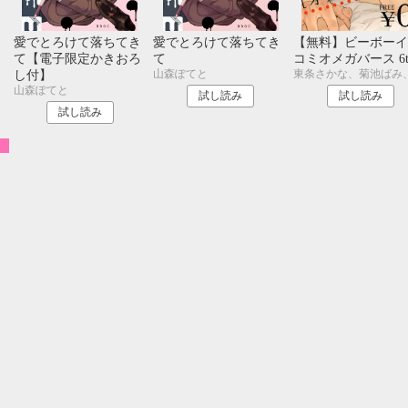
旬
愛でとろけて落ちてき
愛でとろけて落ちてき
【無料】ビーボーイ
て【電子限定かきおろ
て
コミオメガバース 6t
山森ぽてと
し付】
山森ぽてと
試し読み
試し読み
試し読み