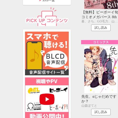
SNS一覧
【無料】ビーボーイ
コミオメガバース 8th
暮、さち、GO毛力、山森ぽてと、西野はるお
試し読み
コミックス
特設ページ
先生、αじゃだめです
か？
山森ぽてと
試し読み