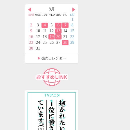
月
8月
9月
D
THU
FRI
SAT
SUN
MON
TUE
WED
THU
FRI
SAT
SUN
MON
TUE
WED
THU
FRI
SAT
2
3
4
1
1
2
3
4
5
9
10
11
2
3
4
5
6
7
8
6
7
8
9
10
11
12
5
16
17
18
9
10
11
12
13
14
15
13
14
15
16
17
18
19
2
23
24
25
16
17
18
19
20
21
22
20
21
22
23
24
25
26
9
30
31
23
24
25
26
27
28
29
27
28
29
30
30
31
発売カレンダー