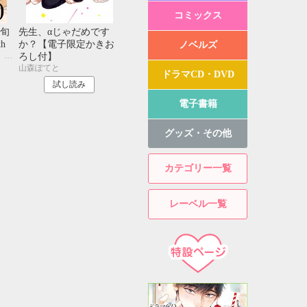
コミックス
旬
先生、αじゃだめです
h
か？【電子限定かきお
ノベルズ
東条さかな、菊池ばみ、山森ぽてと
ろし付】
山森ぽてと
ドラマCD・DVD
試し読み
電子書籍
グッズ・その他
カテゴリー一覧
レーベル一覧