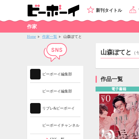
新刊タイトル
作家
Home
作家一覧
山森ぽてと
山森ぽてと
（
ビーボーイ編集部
作品一覧
電子書籍
ビーボーイ編集部
リブレ&ビーボーイ
ビーボーイチャンネル