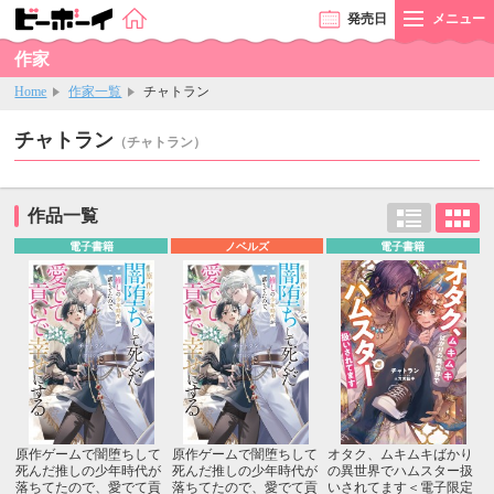
発売
日
メニュー
作家
Home
作家一覧
チャトラン
チャトラン
（チャトラン）
作品一覧
電子書籍
ノベルズ
電子書籍
原作ゲームで闇堕ちして
原作ゲームで闇堕ちして
オタク、ムキムキばかり
死んだ推しの少年時代が
死んだ推しの少年時代が
の異世界でハムスター扱
落ちてたので、愛でて貢
落ちてたので、愛でて貢
いされてます＜電子限定