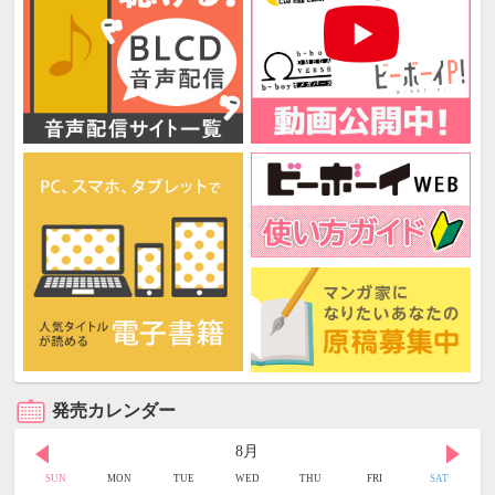
発売カレンダー
8月
SUN
MON
TUE
WED
THU
FRI
SAT