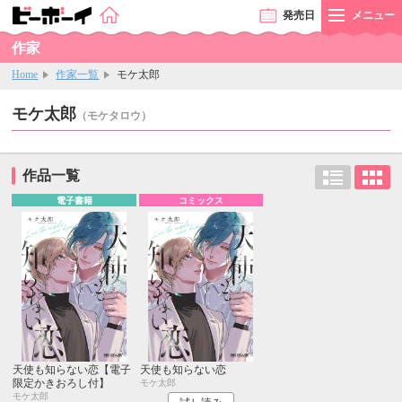
発売
日
メニュー
作家
Home
作家一覧
モケ太郎
モケ太郎
（モケタロウ）
作品一覧
電子書籍
コミックス
天使も知らない恋【電子
天使も知らない恋
限定かきおろし付】
モケ太郎
モケ太郎