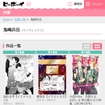
発売
日
メニュー
作家
Home
作家一覧
鬼嶋兵伍
鬼嶋兵伍
（キジマヒョウゴ）
作品一覧
電子書籍
電子書籍
電子書籍
溢れる雫【イラスト入
優等生【イラスト入り】
小説b-Boy 旦那さま、
り】
お許しを 和の艶エロス特
和泉 桂、鬼嶋兵伍
集（2015年1月号）
飛田もえ、鬼嶋兵伍