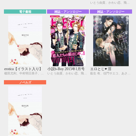
いとう由貴、かわい恋、飛田もえ、宇喜田ふゆ、門地かおり、紺色ルナ、鬼嶋兵伍、九重シャム
電子書籍
雑誌・アンソロジー
雑誌・アンソロジー
erotica【イラスト入り】
小説b-Boy 2015年1月号
エロとじ♥ 淫
榎田尤利、中村明日美子、今 市子、えすとえむ、円陣闇丸、鬼嶋兵伍、腰乃
いとう由貴、かわい恋、飛田もえ、宇喜田ふゆ、門地かおり、紺色ルナ、鬼嶋兵伍、九重シャム
藍生 有、佳門サエコ、あさひ木葉、金ひかる、和泉 桂、鬼嶋兵伍、いとう由貴、yoshi、犬飼のの、小禄、鬼塚ツヤコ、葛西リカコ、かわい恋、北沢きょう、愁堂れな、Ciel、仁賀奈、サマミヤアカザ、西野 花、笠井あゆみ、水戸 泉、門地かおり、御堂なな子、相葉キョウコ、水壬楓子、兼守美行
ノベルズ