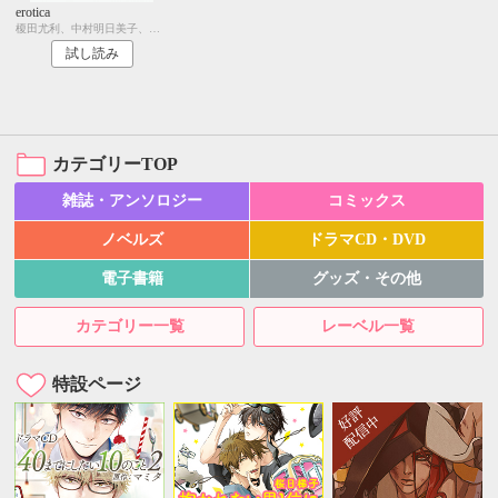
erotica
榎田尤利、中村明日美子、今 市子、えすとえむ、円陣闇丸、鬼嶋兵伍、腰乃
試し読み
カテゴリーTOP
雑誌・アンソロジー
コミックス
ノベルズ
ドラマCD・DVD
電子書籍
グッズ・その他
カテゴリー一覧
レーベル一覧
特設ページ