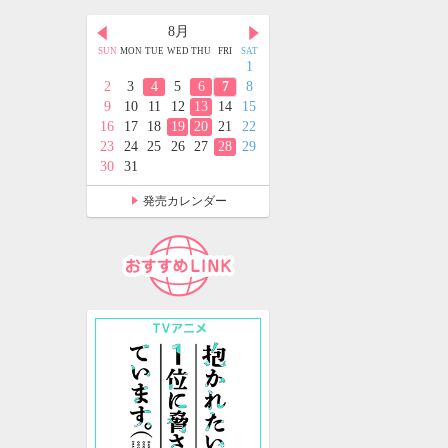
月
8月
9月
D
THU
FRI
SAT
SUN
MON
TUE
WED
THU
FRI
SAT
SUN
MON
TUE
WED
THU
FRI
SAT
2
3
4
1
1
2
3
4
5
9
10
11
2
3
4
5
6
7
8
6
7
8
9
10
11
12
5
16
17
18
9
10
11
12
13
14
15
13
14
15
16
17
18
19
2
23
24
25
16
17
18
19
20
21
22
20
21
22
23
24
25
26
9
30
31
23
24
25
26
27
28
29
27
28
29
30
30
31
発売カレンダー