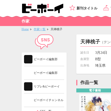
新刊タイトル
作家
Home
作家一覧
天禅桃子
天禅桃子
（テン
誕生日
3月24日
血液型
B型
ビーボーイ編集部
出身地
埼玉県
ビーボーイ編集部
作品一覧
リブレ&ビーボーイ
電子書籍
ビーボーイチャンネル