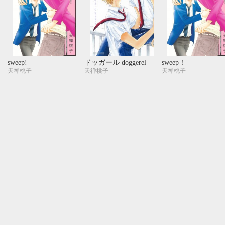
sweep!
ドッガール doggerel
sweep！
天禅桃子
天禅桃子
天禅桃子