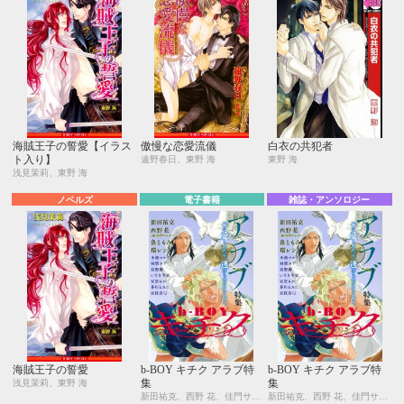
海賊王子の誓愛【イラス
傲慢な恋愛流儀
白衣の共犯者
ト入り】
遠野春日、東野 海
東野 海
浅見茉莉、東野 海
ノベルズ
電子書籍
雑誌・アンソロジー
海賊王子の誓愛
b-BOY キチク アラブ特
b-BOY キチク アラブ特
集
集
浅見茉莉、東野 海
新田祐克、西野 花、佳門サエコ、魚ともみ、環 レン、小池マルミ、羽柴みず、東野 海、いさき李果、安曇もか、芥川もみじ、真枝真弓
新田祐克、西野 花、佳門サエコ、魚ともみ、環 レン、小池マルミ、羽柴みず、東野 海、いさき李果、安曇もか、芥川もみじ、真枝真弓