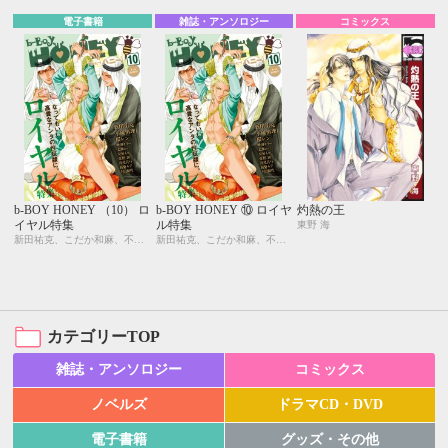
電子書籍
雑誌・アンソロジー
コミックス
b-BOY HONEY （10） ロ
b-BOY HONEY ⑩ ロイヤ
灼熱の王
イヤル特集
ル特集
東野 海
新田祐克、こだか和麻、不破慎理、環 レン、上田規代、東野 海、羽柴みず、安曇もか、七瀬かい、蜂田キリー、真枝真弓
新田祐克、こだか和麻、不破慎理、環 レン、上田規代、東野 海、羽柴みず、安曇もか、七瀬かい、蜂田キリー、真枝真弓
カテゴリーTOP
雑誌・アンソロジー
コミックス
ノベルズ
ドラマCD・DVD
電子書籍
グッズ・その他