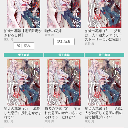
狛犬の花嫁【電子限定か
狛犬の花嫁
狛犬の花嫁（7） 父親
きおろし付】
は二人！狛犬ファミリー
東野 海
ストーリーついに完結！
東野 海
試し読み
東野 海
試し読み
電子書籍
電子書籍
電子書籍
狛犬の花嫁（6） 成長
狛犬の花嫁（5） 産ま
狛犬の花嫁（4） 父親2
した息子に授乳をせがま
れた息子のかわいさにと
人が嫉妬して息子の目の
れて!?
ろけそう…だけど!?
前で授乳プレイ!?
東野 海
東野 海
東野 海