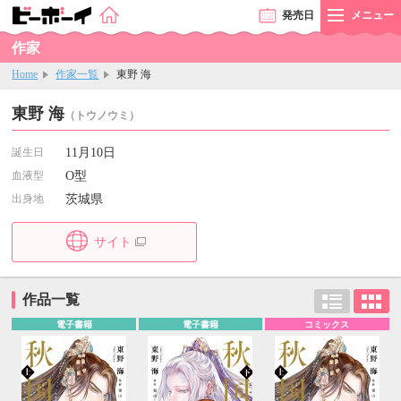
発売
日
メニュー
作家
Home
作家一覧
東野 海
東野 海
（トウノウミ）
誕生日
11月10日
血液型
O型
出身地
茨城県
サイト
作品一覧
電子書籍
電子書籍
コミックス