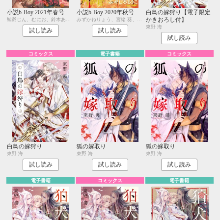
小説b-Boy 2021年春号
小説b-Boy 2020年秋号
白鳥の嫁狩り【電子限定
かきおろし付】
鯨爺じん、むにお、鈴木あみ、みずかねりょう、茶柱一号、幸崎ぱれす、古藤嗣己、みやしろちうこ、user、松梶もとや、キツヲ、水壬楓子、しおべり由生、東野 海
みずかねりょう、宮緒 葵、笠井あゆみ、北ミチノ、二駒レイム、夜光 花、水壬楓子、しおべり由生、茶柱一号、むにお、八十庭たづ、みやしろちうこ、user、東野 海
東野 海
試し読み
試し読み
試し読み
コミックス
電子書籍
コミックス
白鳥の嫁狩り
狐の嫁取り
狐の嫁取り
東野 海
東野 海
東野 海
試し読み
試し読み
試し読み
電子書籍
コミックス
電子書籍