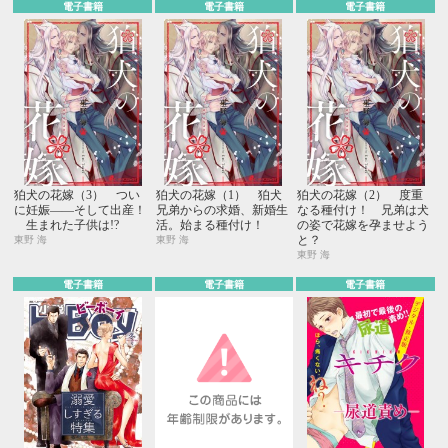
電子書籍
電子書籍
電子書籍
狛犬の花嫁（3） つい
狛犬の花嫁（1） 狛犬
狛犬の花嫁（2） 度重
に妊娠――そして出産！
兄弟からの求婚、新婚生
なる種付け！ 兄弟は犬
生まれた子供は!?
活。始まる種付け！
の姿で花嫁を孕ませよう
と？
東野 海
東野 海
東野 海
電子書籍
電子書籍
電子書籍