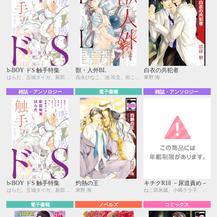
b-BOY ドS 触手特集
獣・人外BL
白衣の共犯者
はらだ、五城タイガ、新田祐克、桜井りょう、環 レン、宝井さき、霧間もっこり、東野 海、南条つぐみ
高永ひなこ、池 玲文、街こまち、東野 海、九重シャム、楢崎壮太、えすとえむ、草間さかえ、琥狗ハヤテ、直野儚羅、名取いさと、カメイ与五郎太、櫛野ゆい、葛西リカコ、元ハルヒラ
東野 海
雑誌・アンソロジー
電子書籍
雑誌・アンソロジー
b-BOY ドS 触手特集
灼熱の王
キチクR18 －尿道責め－
はらだ、五城タイガ、新田祐克、桜井りょう、環 レン、宝井さき、霧間もっこり、東野 海、南条つぐみ
東野 海
ねこ田米蔵、小嶋ララ子、新田祐克、高久尚子、北沢きょう、環 レン、桜井りょう、ヤマヲミ、座裏屋蘭丸、羽柴みず、東野 海、瀧ハジメ
電子書籍
ノベルズ
コミックス