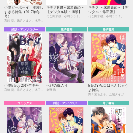
小説ビーボーイ 溺愛し
キチクR18－尿道責め－
キチク －尿道責め－【デ
すぎる特集（2017年冬
【デジタル版・18禁】
ジタル・修正版】
号）
ねこ田米蔵、小嶋ララ子、新田祐克、高久尚子、北沢きょう、環 レン、桜井りょう、ヤマヲミ、座裏屋蘭丸、羽柴みず、東野 海、瀧ハジメ
ねこ田米蔵、小嶋ララ子、新田祐克、高久尚子、北沢きょう、環 レン、桜井りょう、ヤマヲミ、座裏屋蘭丸、羽柴みず、東野 海、瀧ハジメ
宮緒 葵、朱月とまと、水壬楓子、しおべり由生、吉田ナツ、森原八鹿、彩寧一叶、高世ナオキ、遠野春日、円陣闇丸、東野ゆき、園千代子、東野 海、林 マキ、永井三郎、福嶋ユッカ、モリフジ、黒田 屑、ゆうき
雑誌・アンソロジー
電子書籍
電子書籍
小説b-Boy 2017年冬号
へびの嫁入り
b-BOYらぶ はらんじゃう
よ特集
宮緒 葵、朱月とまと、水壬楓子、しおべり由生、吉田ナツ、森原八鹿、彩寧一叶、高世ナオキ、遠野春日、円陣闇丸、東野ゆき、園千代子、東野 海、林 マキ、永井三郎、福嶋ユッカ、モリフジ、黒田 屑、ゆうき
東野 海
野々宮ちよ子、五城タイガ、石田 要、桜井りょう、羽柴みず、柊みずか、かゆまみむ、東野 海、久保田
コミックス
雑誌・アンソロジー
電子書籍