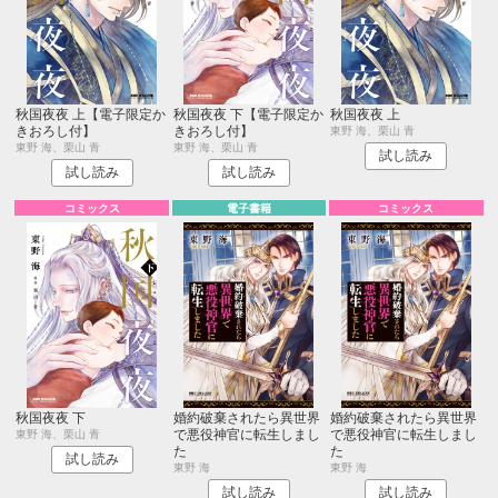
秋国夜夜 上【電子限定か
秋国夜夜 下【電子限定か
秋国夜夜 上
きおろし付】
きおろし付】
東野 海、栗山 青
東野 海、栗山 青
東野 海、栗山 青
試し読み
試し読み
試し読み
コミックス
電子書籍
コミックス
秋国夜夜 下
婚約破棄されたら異世界
婚約破棄されたら異世界
で悪役神官に転生しまし
で悪役神官に転生しまし
東野 海、栗山 青
た
た
試し読み
東野 海
東野 海
試し読み
試し読み