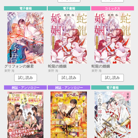
電子書籍
電子書籍
コミックス
グリフォンの嫁君
蛇龍の婚姻
蛇龍の婚姻
東野 海
東野 海
東野 海
試し読み
試し読み
試し読み
雑誌・アンソロジー
雑誌・アンソロジー
電子書籍