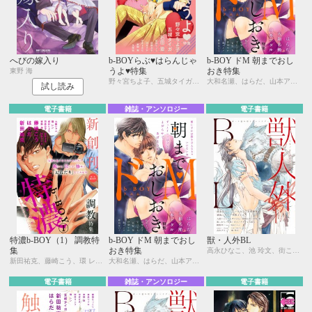
へびの嫁入り
b-BOYらぶ♥はらんじゃ
b-BOY ドM 朝までおし
うよ♥特集
おき特集
東野 海
野々宮ちよ子、五城タイガ、石田 要、桜井りょう、羽柴みず、柊みずか、かゆまみむ、東野 海、久保田
大和名瀬、はらだ、山本アタル、桜井りょう、羽柴みず、宝井さき、瀧ハジメ、伊東せか、東野 海、峰島なわこ
試し読み
電子書籍
雑誌・アンソロジー
電子書籍
特濃b-BOY（1） 調教特
b-BOY ドM 朝までおし
獣・人外BL
集
おき特集
高永ひなこ、池 玲文、街こまち、東野 海、九重シャム、楢崎壮太、えすとえむ、草間さかえ、琥狗ハヤテ、直野儚羅、名取いさと、カメイ与五郎太、櫛野ゆい、葛西リカコ、元ハルヒラ
新田祐克、藤崎こう、環 レン、九重シャム、桜井りょう、羽柴みず、宝井さき、南条つぐみ、東野 海
大和名瀬、はらだ、山本アタル、桜井りょう、羽柴みず、宝井さき、瀧ハジメ、伊東せか、東野 海、峰島なわこ
電子書籍
雑誌・アンソロジー
電子書籍