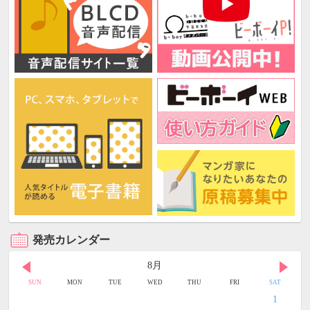
発売カレンダー
8月
SUN
MON
TUE
WED
THU
FRI
SAT
1