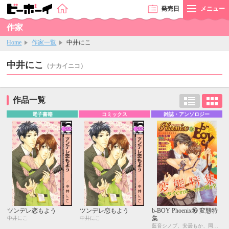
発売
日
メニュー
作家
Home
作家一覧
中井にこ
中井にこ
（ナカイニコ）
作品一覧
電子書籍
コミックス
雑誌・アンソロジー
ツンデレ恋もよう
ツンデレ恋もよう
b-BOY Phoenix⑯ 変態特
集
中井にこ
中井にこ
藍音シノブ、安曇もか、岡田屋鉄蔵、龍川和ト、ドキ丸胸男、中井にこ、日野ガラス、真枝真弓、大和名瀬、わたなべあじあ