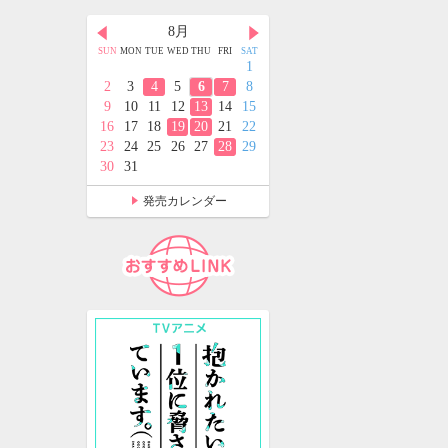
月
8月
9月
D
THU
FRI
SAT
SUN
MON
TUE
WED
THU
FRI
SAT
SUN
MON
TUE
WED
THU
FRI
SAT
2
3
4
1
1
2
3
4
5
9
10
11
2
3
4
5
6
7
8
6
7
8
9
10
11
12
5
16
17
18
9
10
11
12
13
14
15
13
14
15
16
17
18
19
2
23
24
25
16
17
18
19
20
21
22
20
21
22
23
24
25
26
9
30
31
23
24
25
26
27
28
29
27
28
29
30
30
31
発売カレンダー