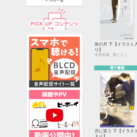
SNS一覧
灰の月 下【イラスト
り】
木原音瀬、梨とりこ
電子書籍
特設ページ
月に笑う 下【イラス
入り】