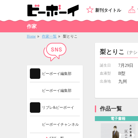
新刊タイトル
作家
Home
作家一覧
梨とりこ
梨とりこ
（ナシ
誕生日
7月29日
血液型
B型
ビーボーイ編集部
出身地
九州
ビーボーイ編集部
リブレ&ビーボーイ
作品一覧
電子書籍
ビーボーイチャンネル