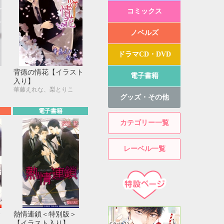
コミックス
ノベルズ
ドラマCD・DVD
背徳の情花【イラスト
電子書籍
入り】
華藤えれな、梨とりこ
グッズ・その他
電子書籍
カテゴリー一覧
レーベル一覧
熱情連鎖＜特別版＞
【イラスト入り】