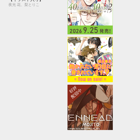
夜光 花、梨とりこ