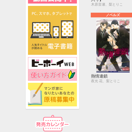
木原音瀬、梨とりこ
ノベルズ
熱情連鎖
夜光 花、梨とりこ