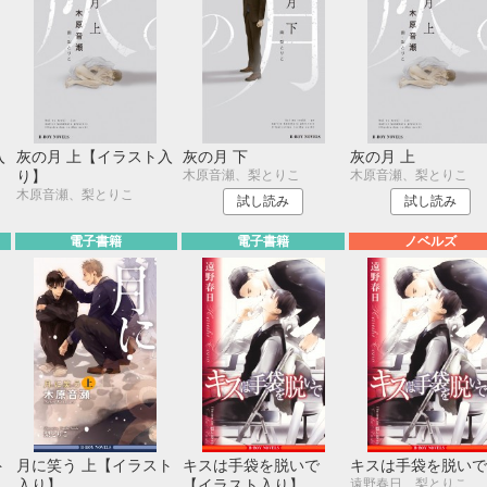
入
灰の月 上【イラスト入
灰の月 下
灰の月 上
木原音瀬、梨とりこ
木原音瀬、梨とりこ
り】
木原音瀬、梨とりこ
試し読み
試し読み
電子書籍
電子書籍
ノベルズ
ト
月に笑う 上【イラスト
キスは手袋を脱いで
キスは手袋を脱いで
遠野春日、梨とりこ
入り】
【イラスト入り】