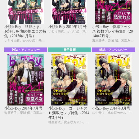
小説b-Boy 旦那さま、
小説b-Boy 2015年1月号
小説b-Boy 快感マック
お許しを 和の艶エロス特
ス 複数プレイ特集!!（20
いとう由貴、かわい恋、飛田もえ、宇喜田ふゆ、門地かおり、紺色ルナ、鬼嶋兵伍、九重シャム
集（2015年1月号）
14年7月号）
いとう由貴、かわい恋、飛田もえ、宇喜田ふゆ、門地かおり、紺色ルナ、鬼嶋兵伍、九重シャム
海原透子、栗城 偲、宮園みちる、比奈咲カオル、宇喜田ふゆ、周防佑未、弐岾、紺色ルナ、陵クミコ、山田2丁目
雑誌・アンソロジー
電子書籍
雑誌・アンソロジー
小説b-Boy 2014年7月号
小説b-Boy ゴージャス
小説b-Boy 2014年3月号
Ｈ満載セレブ特集（2014
海原透子、栗城 偲、宮園みちる、比奈咲カオル、宇喜田ふゆ、周防佑未、弐岾、紺色ルナ、陵クミコ、山田2丁目
桂生青依、比奈咲カオル、宇喜田ふゆ、櫛野ゆい、森原八鹿、紺色ルナ、小禄、金ひかる
年3月号）
桂生青依、比奈咲カオル、宇喜田ふゆ、櫛野ゆい、森原八鹿、紺色ルナ、小禄、金ひかる