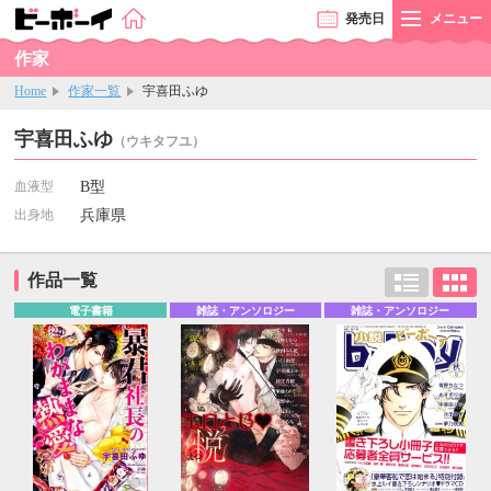
発売
日
メニュー
作家
Home
作家一覧
宇喜田ふゆ
宇喜田ふゆ
（ウキタフユ）
血液型
B型
出身地
兵庫県
作品一覧
電子書籍
雑誌・アンソロジー
雑誌・アンソロジー