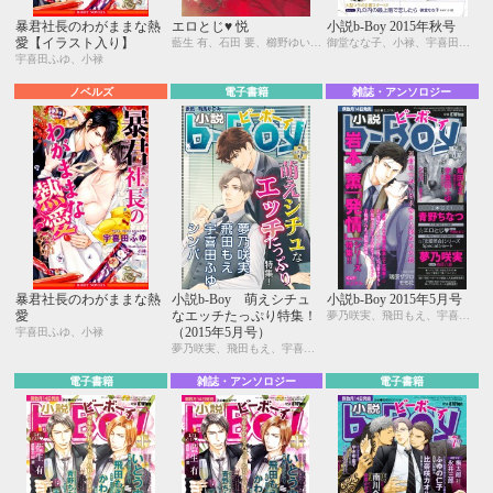
暴君社長のわがままな熱
エロとじ♥ 悦
小説b-Boy 2015年秋号
愛【イラスト入り】
藍生 有、石田 要、櫛野ゆい、せら、青野ちなつ、門地かおり、桂生青依、鳥海よう子、中原一也、高嶋上総、砂床あい、加東セツコ、華藤えれな、幸村佳苗、御堂なな子、山田2丁目、秋山みち花、稲荷家房之介、鈴木あみ、にゑ、いとう由貴、佳門サエコ、水戸 泉、名取いさと、宇喜田ふゆ、にやま、Ciel
御堂なな子、小禄、宇喜田ふゆ、幸村佳苗、青野ちなつ、てお、水壬楓子、しおべり由生、あさぎり夕、笠井あゆみ、水上ルイ、蓮川 愛、南川ぺと、瑞原ザクロ、永井三郎、ウノハナ、夢乃咲実
宇喜田ふゆ、小禄
ノベルズ
電子書籍
雑誌・アンソロジー
暴君社長のわがままな熱
小説b-Boy 萌えシチュ
小説b-Boy 2015年5月号
愛
なエッチたっぷり特集！
夢乃咲実、飛田もえ、宇喜田ふゆ、シンバ、森原八鹿、峰島なわこ、金ひかる、猫柳ゆめこ
（2015年5月号）
宇喜田ふゆ、小禄
夢乃咲実、飛田もえ、宇喜田ふゆ、シンバ、森原八鹿、峰島なわこ、金ひかる、猫柳ゆめこ
電子書籍
雑誌・アンソロジー
電子書籍