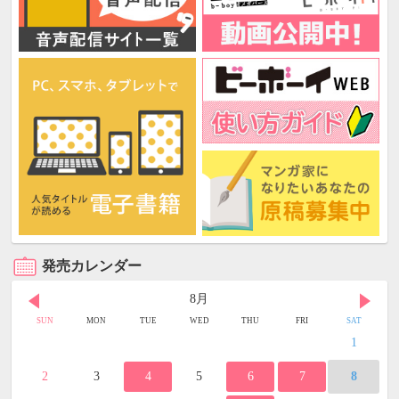
発売カレンダー
8月
SUN
MON
TUE
WED
THU
FRI
SAT
1
2
3
4
5
6
7
8