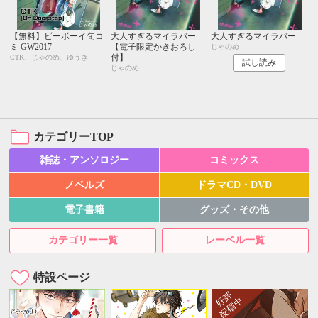
【無料】ビーボーイ旬コ
大人すぎるマイラバー
大人すぎるマイラバー
ミ GW2017
【電子限定かきおろし
じゃのめ
付】
CTK、じゃのめ、ゆうぎ
試し読み
じゃのめ
カテゴリーTOP
雑誌・アンソロジー
コミックス
ノベルズ
ドラマCD・DVD
電子書籍
グッズ・その他
カテゴリー一覧
レーベル一覧
特設ページ