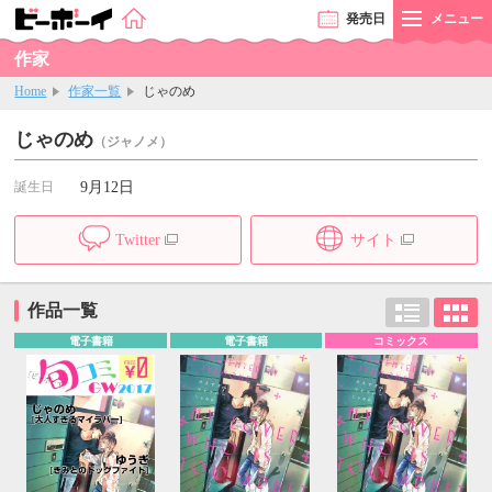
発売
日
メニュー
作家
Home
作家一覧
じゃのめ
じゃのめ
（ジャノメ）
誕生日
9月12日
Twitter
サイト
作品一覧
電子書籍
電子書籍
コミックス