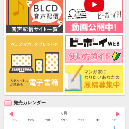
発売カレンダー
8月
SUN
MON
TUE
WED
THU
FRI
SAT
1