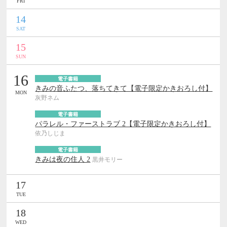
FRI
14
SAT
15
SUN
16
電子書籍
きみの音ふたつ、落ちてきて【電子限定かきおろし付】
MON
灰野ネム
電子書籍
パラレル・ファーストラブ 2【電子限定かきおろし付】
依乃しじま
電子書籍
きみは夜の住人 2
黒井モリー
17
TUE
18
WED