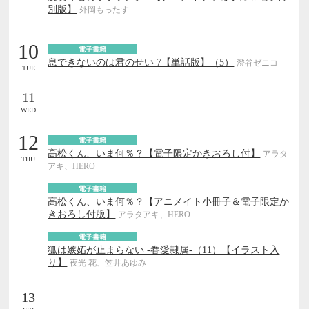
別版】
外岡もったす
10
電子書籍
息できないのは君のせい 7【単話版】（5）
澄谷ゼニコ
TUE
11
WED
12
電子書籍
高松くん、いま何％？【電子限定かきおろし付】
アラタ
THU
アキ、HERO
電子書籍
高松くん、いま何％？【アニメイト小冊子＆電子限定か
きおろし付版】
アラタアキ、HERO
電子書籍
狐は嫉妬が止まらない -眷愛隷属-（11）【イラスト入
り】
夜光 花、笠井あゆみ
13