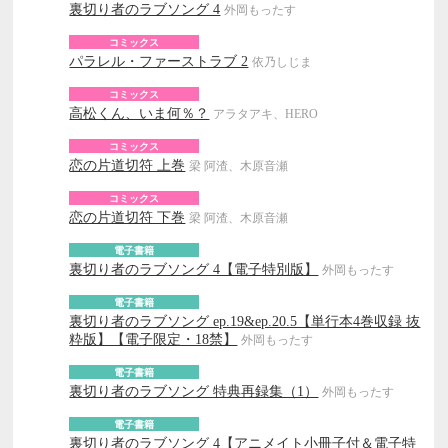
裏切り者のラブソング 4
外岡もったす
コミックス
パラレル・ファーストラブ 2
依乃しじま
コミックス
高松くん、いま何％？
アラタアキ、HERO
コミックス
恋の片道切符 上巻
梁 阿渣、木原音瀬
コミックス
恋の片道切符 下巻
梁 阿渣、木原音瀬
電子書籍
裏切り者のラブソング 4【電子特別版】
外岡もったす
電子書籍
裏切り者のラブソング ep.19&ep.20.5【単行本4巻収録 抜
粋版】【電子限定・18禁】
外岡もったす
電子書籍
裏切り者のラブソング 特典再録集（1）
外岡もったす
電子書籍
裏切り者のラブソング 4【アニメイト小冊子付＆電子特