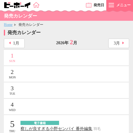
発売
日
メニュー
発売カレンダー
Home
発売カレンダー
発売カレンダー
2
2026年
月
1
月
3
月
1
SUN
2
MON
3
TUE
4
WED
5
電子書籍
察しが良すぎる小野センパイ 番外編集
羽毛
THU