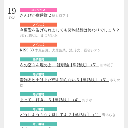
19
コミックス
きんぴか症候群 2
篠ヒロフミ
THU
ノベルズ
今更愛を告げられましても契約結婚は終わりでしょう？
SKYTRICK、まつだいお
ノベルズ
KISS 30
木原音瀬、犬居葉菜、池 玲文、昼寝シアン
電子書籍
次の空白を埋めよ。 証明編【単話版】（5）
新本浦子
電子書籍
着飾るヒナはまだ恋を知らない 3【単話版】（3）
ざらめ
鮫
電子書籍
まって、好き。 3【単話版】（4）
おまゆ
電子書籍
どうしようもなく愛してよ 2【単話版】（1）
青木らき
電子書籍