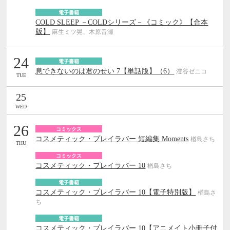
電子書籍
COLD SLEEP －COLDシリーズ－《コミック》【合本
版】
麻生ミツ晃、木原音瀬
24
電子書籍
息できないのは君のせい 7【単話版】（6）
澄谷ゼニコ
TUE
25
WED
26
コミックス
コスメティック・プレイラバー 短編集 Moments
楢島さち
THU
コミックス
コスメティック・プレイラバー 10
楢島さち
電子書籍
コスメティック・プレイラバー 10【電子特別版】
楢島さ
ち
電子書籍
コスメティック・プレイラバー 10【アニメイト小冊子付