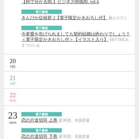
【秒で分かるBL】ビジネス関係BL vol.6
電子書籍
きんぴか症候群 2【電子限定かきおろし付】
篠ヒロフミ
電子書籍
今更愛を告げられましても契約結婚は終わりでしょう？
＜電子限定かきおろし付＞【イラスト入り】
SKYTRICK、
まつだいお
20
FRI
21
SAT
22
SUN
23
電子書籍
恋の片道切符 上巻
梁 阿渣、木原音瀬
MON
電子書籍
恋の片道切符 下巻
梁 阿渣、木原音瀬