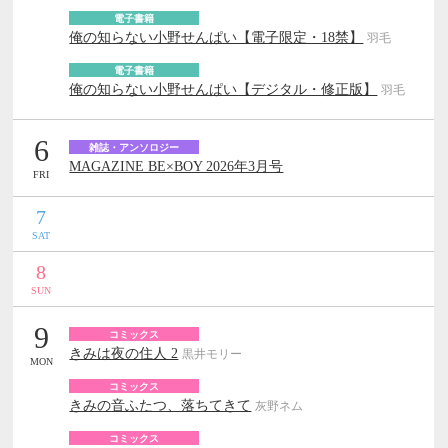
電子書籍
俺の知らない小野せんぱい【電子限定・18禁】
羽毛
電子書籍
俺の知らない小野せんぱい【デジタル・修正版】
羽毛
6
雑誌・アンソロジー
MAGAZINE BE×BOY 2026年3月号
FRI
7
SAT
8
SUN
9
コミックス
きみは夜の住人 2
黒井モリー
MON
コミックス
きみの音ふたつ、落ちてきて
灰野ネム
コミックス