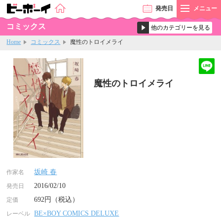
発売
日
メニュー
コミックス
Home
コミックス
魔性のトロイメライ
魔性のトロイメライ
坂崎 春
作家名
2016/02/10
発売日
692円（税込）
定価
BE×BOY COMICS DELUXE
レーベル