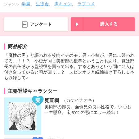
学園
、
生徒会
、
胸キュン
、
ラブコメ
ジャンル
購入する
アンケート
商品紹介
「魔性の男」と謳われる校内イチのモテ男・小椋が、男に…襲われ
てる…！！？ 小椋が同じ美術部の後輩ということもあり、筧は部
長の責任感から監視役を買って出る。するとあっという間に２人は
付き合っていると噂が回り…？ スピンオフと続編描き下ろし１本
も収録して♪
主要登場キャラクター
筧直樹
（カケイナオキ）
美術部の部長。面倒見の良い性格で、いつも
一生懸命。 初めての恋にエラー続出！