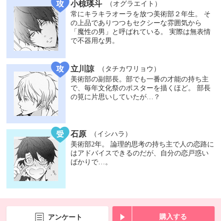
小椋瑛斗
（オグラエイト）
常にキラキラオーラを放つ美術部２年生。 そ
の上品でありつつもセクシーな雰囲気から
「魔性の男」と呼ばれている。 実際は無表情
で不器用な男。
立川諒
（タチカワリョウ）
美術部の副部長。部でも一番の才能の持ち主
で、毎年文化祭のポスターを描くほど。 部長
の筧に片思いしていたが…？
石原
（イシハラ）
美術部2年。 論理的思考の持ち主で人の恋路に
はアドバイスできるのだが、自分の恋戸惑い
ばかりで…。
購入する
アンケート