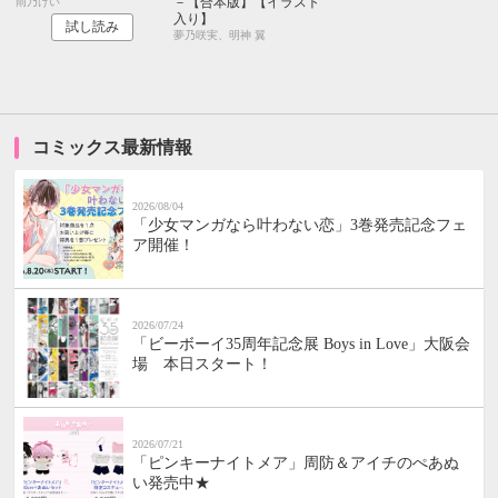
－【合本版】【イラスト
雨乃けい
入り】
試し読み
夢乃咲実、明神 翼
コミックス最新情報
2026/08/04
「少女マンガなら叶わない恋」3巻発売記念フェ
ア開催！
2026/07/24
「ビーボーイ35周年記念展 Boys in Love」大阪会
場 本日スタート！
2026/07/21
「ピンキーナイトメア」周防＆アイチのぺあぬ
い発売中★