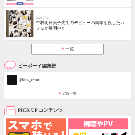
2026/07/21
中村明日美子先生のデビュー25周年を祝したカ
フェが展開中♬
一覧
ビーボーイ編集部
@bboy_editor
SNS一覧
PICK UP コンテンツ