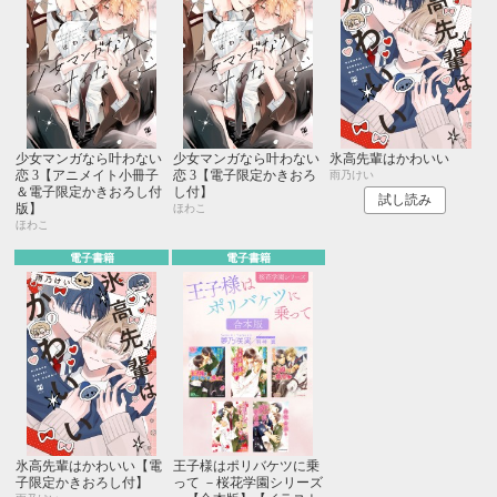
少女マンガなら叶わない
少女マンガなら叶わない
氷高先輩はかわいい
恋 3【アニメイト小冊子
恋 3【電子限定かきおろ
雨乃けい
＆電子限定かきおろし付
し付】
試し読み
版】
ほわこ
ほわこ
電子書籍
電子書籍
氷高先輩はかわいい【電
王子様はポリバケツに乗
子限定かきおろし付】
って －桜花学園シリーズ