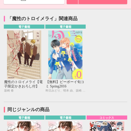
「魔性のトロイメライ」関連商品
電子書籍
電子書籍
魔性のトロイメライ【電
【無料】ビーボーイ旬コ
子限定かきおろし付】
ミ Spring2016
坂崎 春
昨日みどり、明本 由、坂崎 春、佐藤千鳥
同じジャンルの商品
電子書籍
電子書籍
コミックス