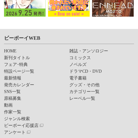
ビーボーイWEB
HOME
雑誌・アンソロジー
新刊タイトル
コミックス
フェア･特典
ノベルズ
特設ページ一覧
ドラマCD・DVD
最新情報
電子書籍
発売カレンダー
グッズ・その他
SNS一覧
カテゴリー一覧
原稿募集
レーベル一覧
動画
作家一覧
ジャンル検索
ビーボーイ応援店
アンケート