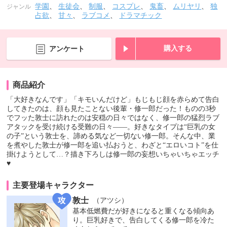
学園
、
生徒会
、
制服
、
コスプレ
、
鬼畜
、
ムリヤリ
、
独
ジャンル
占欲
、
甘々
、
ラブコメ
、
ドラマチック
購入する
アンケート
商品紹介
「大好きなんです」「キモいんだけど」もじもじ顔を赤らめて告白
してきたのは、顔も見たことない後輩・修一郎だった！ものの3秒
でフッた敦士に訪れたのは安穏の日々ではなく、修一郎の猛烈ラブ
アタックを受け続ける受難の日々――。好きなタイプは“巨乳の女
の子”という敦士を、諦める気など一切ない修一郎。そんな中、業
を煮やした敦士が修一郎を追い払おうと、わざと“エロいコト”を仕
掛けようとして…？描き下ろしは修一郎の妄想いちゃいちゃエッチ
♥
主要登場キャラクター
敦士
（アツシ）
基本低燃費だが好きになると重くなる傾向あ
り。巨乳好きで、告白してくる修一郎を冷た