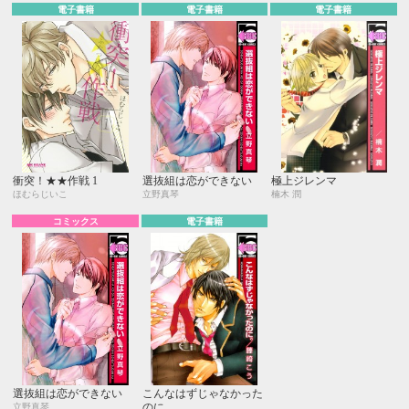
電子書籍
電子書籍
電子書籍
衝突！★★作戦 1
選抜組は恋ができない
極上ジレンマ
ほむらじいこ
立野真琴
楠木 潤
コミックス
電子書籍
選抜組は恋ができない
こんなはずじゃなかった
のに。
立野真琴