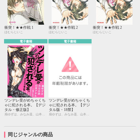
衝突！★★作戦 1
衝突！★★作戦 2
衝突！★★作戦 2
ほむらじいこ
ほむらじいこ
ほむらじいこ
電子書籍
電子書籍
ツンデレ受がめちゃくち
ツンデレ受がめちゃくち
ゃに犯される本。【デジ
ゃに犯される本。【デジ
タル・修正版】
タル版・18禁】
扇ゆずは、みなみ遥、山本アタル、魚ともみ、ほむらじいこ、小道明奈、卯陀喜ぴんぽん、アヒル森下、松田うさち子、みづい甘、相音きう、毎時
扇ゆずは、みなみ遥、山本アタル、魚ともみ、ほむらじいこ、小道明奈、卯陀喜ぴんぽん、アヒル森下、松田うさち子、みづい甘、相音きう、毎時
同じジャンルの商品