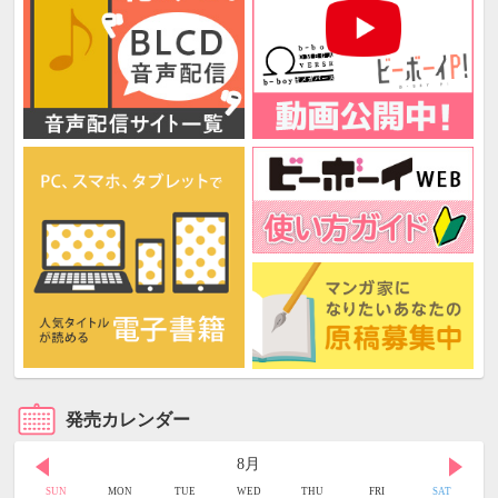
発売カレンダー
8月
SUN
MON
TUE
WED
THU
FRI
SAT