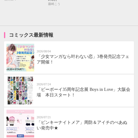
藤崎こう
コミックス最新情報
2026/08/04
「少女マンガなら叶わない恋」3巻発売記念フェ
ア開催！
2026/07/24
「ビーボーイ35周年記念展 Boys in Love」大阪会
場 本日スタート！
2026/07/21
「ピンキーナイトメア」周防＆アイチのぺあぬ
い発売中★