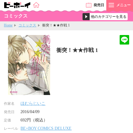
発売
日
メニュー
コミックス
Home
コミックス
衝突！★★作戦 1
衝突！★★作戦 1
ほむらじいこ
作家名
2016/04/09
発売日
692円（税込）
定価
BE×BOY COMICS DELUXE
レーベル