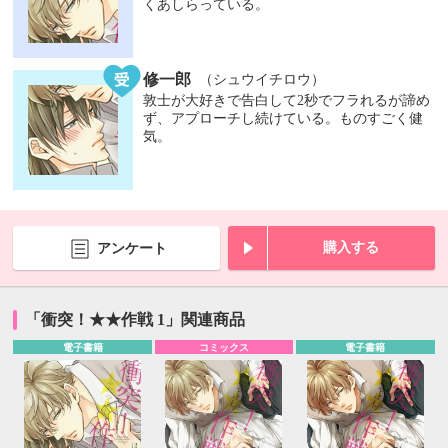
くあしらっている。
修一郎
（シュウイチロウ）
敦士が大好きで告白して2秒でフラれるが諦め
ず、アプローチし続けている。ものすごく健
気。
購入する
アンケート
「衝突！★★作戦 1」関連商品
電子書籍
コミックス
電子書籍