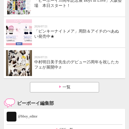
「ビーボーイ35周年記念展 Boys in Love」大阪会
場 本日スタート！
2026/07/21
「ピンキーナイトメア」周防＆アイチのぺあぬ
い発売中★
2026/07/21
中村明日美子先生のデビュー25周年を祝したカ
フェが展開中♬
一覧
ビーボーイ編集部
@bboy_editor