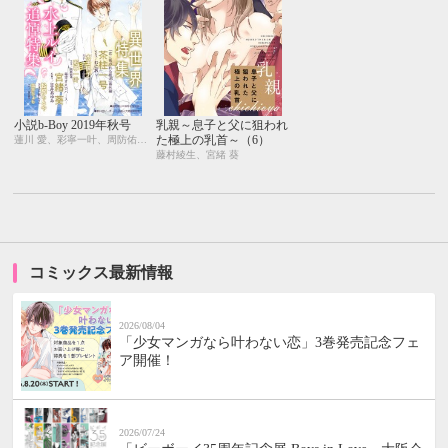
小説b-Boy 2019年秋号
乳親～息子と父に狙われ
た極上の乳首～（6）
蓮川 愛、彩寧一叶、周防佑未、松梶もとや、二駒レイム、茶柱一号、むにお、宮緒 葵、笠井あゆみ、温井ちょも、藤村綾生、水壬楓子、しおべり由生
藤村綾生、宮緒 葵
コミックス最新情報
2026/08/04
「少女マンガなら叶わない恋」3巻発売記念フェ
ア開催！
2026/07/24