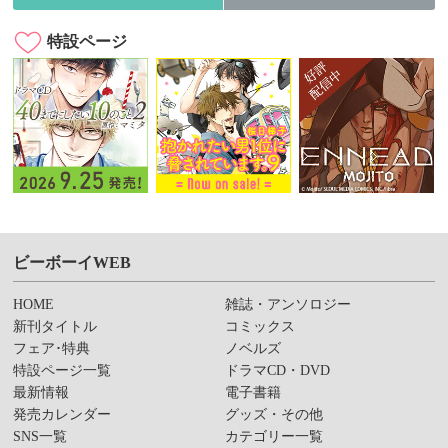
特設ページ
ビーボーイWEB
HOME
雑誌・アンソロジー
新刊タイトル
コミックス
フェア･特典
ノベルズ
特設ページ一覧
ドラマCD・DVD
最新情報
電子書籍
発売カレンダー
グッズ・その他
SNS一覧
カテゴリー一覧