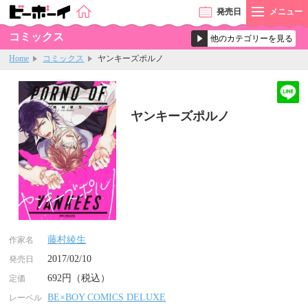
発売
日
メニュー
コミックス
Home
コミックス
ヤンキーズポルノ
ヤンキーズポルノ
藤村綾生
作家名
2017/02/10
発売日
692円（税込）
定価
BE×BOY COMICS DELUXE
レーベル