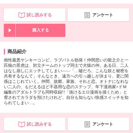
試し読みする
アンケート
購入する
商品紹介
相性最悪ヤンキーコンビ、ラブバトル勃発！仲間思いの龍之介と一
匹狼の景虎は、対立チームのトップ同士で犬猿の仲。ある日、二人
はなし崩しにエッチしてしまい――「…嘘だろ。こんな奴と秘密を
共有するなんて」そんなとき、遠方への引っ越しが決まり、更に関
係はこじれていく。仲間、故郷、家族、それと恋。オトナになれな
い二人の、もだえるほど不器用な恋のステップ。年下漫画家×ドＭ
編集のアダルトラブも同時収録!!「抜けるエロ漫画を描くため」と
脅されてカラダを預けたけれど、自分も知らない快感スイッチを知
られてしまい…。
試し読みする
アンケート