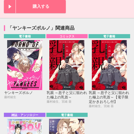
購入する
「ヤンキーズポルノ」関連商品
電子書籍
コミックス
電子書籍
ヤンキーズポルノ
乳親 ～息子と父に狙われ
乳親 ～息子と父に狙われ
た極上の乳首～
た極上の乳首～【電子限
藤村綾生
定かきおろし付】
藤村綾生、宮緒 葵
藤村綾生、宮緒 葵
雑誌・アンソロジー
電子書籍