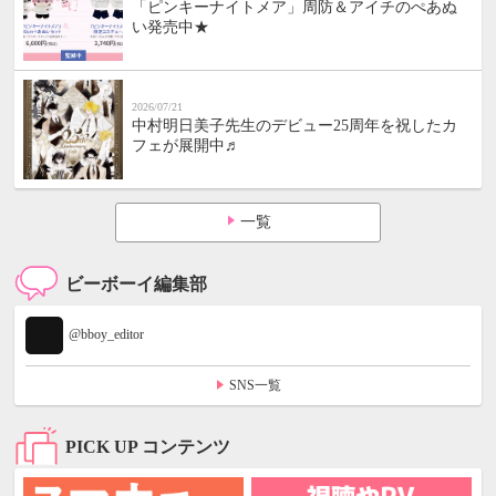
「ピンキーナイトメア」周防＆アイチのぺあぬ
い発売中★
2026/07/21
中村明日美子先生のデビュー25周年を祝したカ
フェが展開中♬
一覧
ビーボーイ編集部
@bboy_editor
SNS一覧
PICK UP コンテンツ