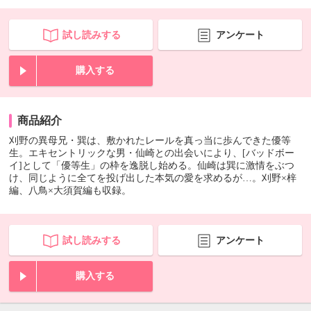
試し読みする
アンケート
購入する
商品紹介
刈野の異母兄・巽は、敷かれたレールを真っ当に歩んできた優等
生。エキセントリックな男・仙崎との出会いにより、[バッドボー
イ]として「優等生」の枠を逸脱し始める。仙崎は巽に激情をぶつ
け、同じように全てを投げ出した本気の愛を求めるが…。刈野×梓
編、八鳥×大須賀編も収録。
試し読みする
アンケート
購入する