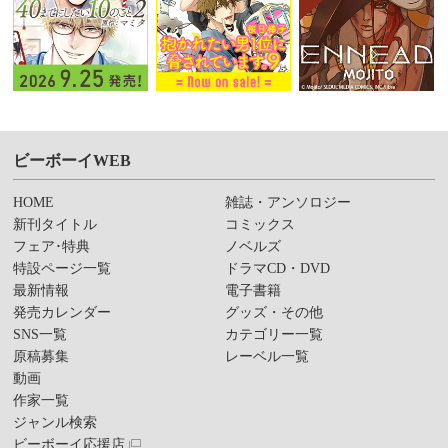
ビーボーイWEB
HOME
雑誌・アンソロジー
新刊タイトル
コミックス
フェア･特典
ノベルズ
特設ページ一覧
ドラマCD・DVD
最新情報
電子書籍
発売カレンダー
グッズ・その他
SNS一覧
カテゴリー一覧
原稿募集
レーベル一覧
動画
作家一覧
ジャンル検索
ビーボーイ応援店