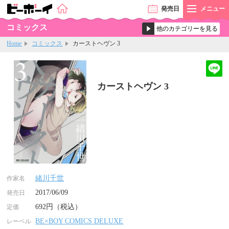
発売
日
メニュー
コミックス
Home
コミックス
カーストヘヴン 3
カーストヘヴン 3
緒川千世
作家名
2017/06/09
発売日
692円（税込）
定価
BE×BOY COMICS DELUXE
レーベル