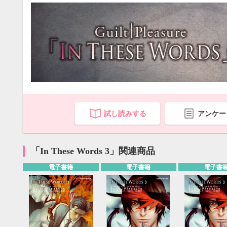
試し読みする
アンケー
「In These Words 3」関連商品
電子書籍
電子書籍
電子書
9月
SUN
MON
TUE
WED
THU
FRI
SAT
SUN
MON
TUE
1
2
3
4
5
6
7
8
9
10
11
12
4
5
6
13
14
15
16
17
18
19
11
12
13