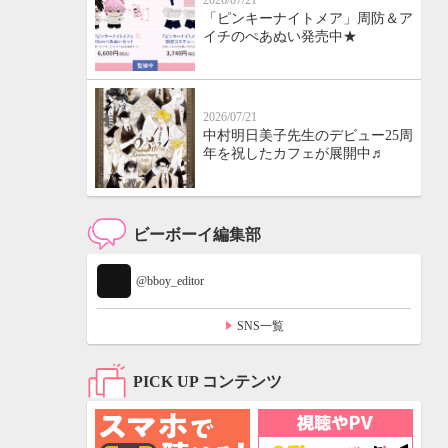
2026/07/21
「ピンキーナイトメア」周防＆ア
イチのぺあぬい発売中★
2026/07/21
中村明日美子先生のデビュー25周
年を祝したカフェが展開中♬
ビーボーイ編集部
@bboy_editor
SNS一覧
PICK UP コンテンツ