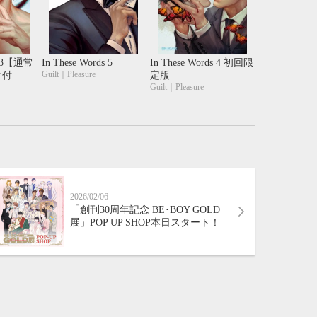
21
22
23
24
28
29
30
31
ds 3【通常
In These Words 5
In These Words 4 初回限
Guilt｜Pleasure
け付
定版
Guilt｜Pleasure
2026/02/06
「創刊30周年記念 BE･BOY GOLD
展」POP UP SHOP本日スタート！