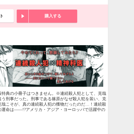
ト
購入する
版特典の小冊子はつきません。※連続殺人犯として、克哉
追う刑事だった。刑事である篠原がなぜ殺人犯を装い、克
克哉こそが、真の連続殺人犯の獲物だったのだ…！連続殺
運命は――!?アメリカ・アジア・ヨーロッパで活躍中の