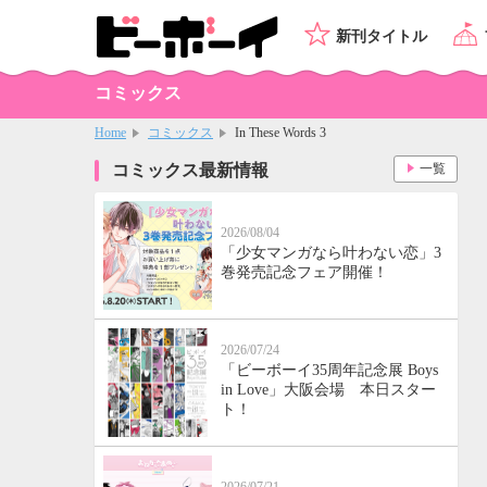
新刊タイトル
コミックス
Home
コミックス
In These Words 3
コミックス最新情報
一覧
2026/08/04
「少女マンガなら叶わない恋」3
巻発売記念フェア開催！
2026/07/24
「ビーボーイ35周年記念展 Boys
in Love」大阪会場 本日スター
ト！