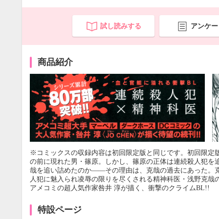
試し読みする
アンケー
商品紹介
※コミックスの収録内容は初回限定版と同じです。初回限定
の前に現れた男・篠原。しかし、篠原の正体は連続殺人犯を
哉を追い詰めたのか――その理由は、克哉の過去にあった。
人犯に魅入られ凌辱の限りを尽くされる精神科医・浅野克哉の
アメコミの超人気作家咎井 淳が描く、衝撃のクライムBL!!
特設ページ