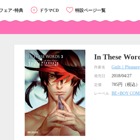
フェア･特典
ドラマCD
特設ページ一覧
In These Word
Guilt｜Pleasure
作家名
2018/04/27
発売日
785円（税込）
定価
BE×BOY COM
レーベル