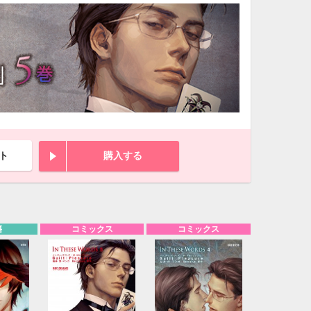
ト
購入する
籍
コミックス
コミックス
10月
WED
THU
FRI
SAT
1
2
3
7
8
9
10
14
15
16
17