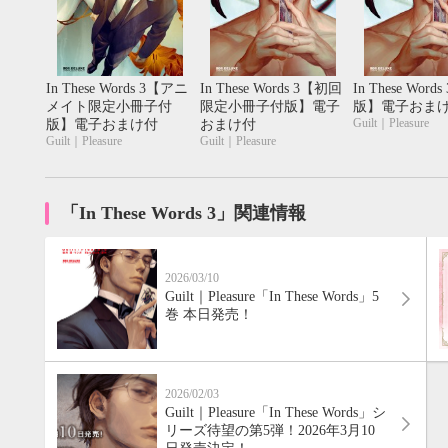
20
21
22
23
24
25
26
18
19
20
27
28
29
30
25
26
27
In These Words 3【アニ
In These Words 3【初回
In These Wor
メイト限定小冊子付
限定小冊子付版】電子
版】電子おま
Guilt｜Pleasure
版】電子おまけ付
おまけ付
Guilt｜Pleasure
Guilt｜Pleasure
「In These Words 3」関連情報
2026/03/10
Guilt｜Pleasure「In These Words」5
巻 本日発売！
2026/02/03
Guilt｜Pleasure「In These Words」シ
リーズ待望の第5弾！2026年3月10